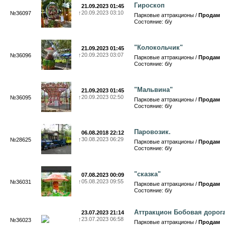
Гироскоп
21.09.2023 01:45
↑
20.09.2023 03:10
№36097
Парковые аттракционы /
Продам
Состояние: б/у
"Колокольчик"
21.09.2023 01:45
↑
20.09.2023 03:07
№36096
Парковые аттракционы /
Продам
Состояние: б/у
"Мальвина"
21.09.2023 01:45
↑
20.09.2023 02:50
№36095
Парковые аттракционы /
Продам
Состояние: б/у
Паровозик.
06.08.2018 22:12
↑
30.08.2023 06:29
№28625
Парковые аттракционы /
Продам
Состояние: б/у
"сказка"
07.08.2023 00:09
↑
05.08.2023 09:55
№36031
Парковые аттракционы /
Продам
Состояние: б/у
Аттракцион Бобовая дорог
23.07.2023 21:14
↑
23.07.2023 06:58
№36023
Парковые аттракционы /
Продам