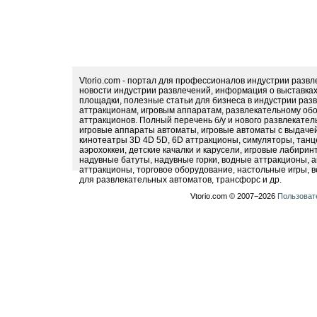
Vtorio.com - портал для профессионалов индустрии разв
новости индустрии развлечений, информация о выставка
площадки, полезные статьи для бизнеса в индустрии раз
аттракционам, игровым аппаратам, развлекательному обо
аттракционов. Полный перечень б/у и нового развлекател
игровые аппараты автоматы, игровые автоматы с выдачей
кинотеатры 3D 4D 5D, 6D аттракционы, симуляторы, тан
аэрохоккеи, детские качалки и карусели, игровые лабири
надувные батуты, надувные горки, водные аттракционы, 
аттракционы, торговое оборудование, настольные игры, в
для развлекательных автоматов, трансфорс и др.
Vtorio.com © 2007−2026
Пользоват