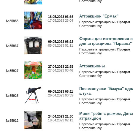
Состояние: б/у
Аттракцион "Ермак"
18.05.2023 03:36
↑
17.05.2023 23:04
№35955
Парковые аттракционы /
Продам
Состояние: б/у
Формы для изготовления о
09.05.2023 08:13
для аттракциона "Паравоз"
↑
05.05.2023 01:11
№35937
Парковые аттракционы /
Продам
Состояние: б/у
Аттракционы
27.04.2023 22:52
↑
27.04.2023 03:46
№35927
Парковые аттракционы /
Продам
Состояние: б/у
Пневмопушки "Базука" одн
09.05.2023 08:11
штука.
↑
26.04.2023 03:35
№35925
Парковые аттракционы /
Продам
Состояние: б/у
Мини Трэйн с дымом, Детс
24.04.2023 21:30
аттракцион
↑
18.04.2023 02:11
№35912
Парковые аттракционы /
Продам
Состояние: б/у