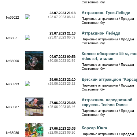
Состояние: б/у
Аттракцион Гуси-Лебеди
23.07.2023 21:13
↑
23.07.2023 06:44
№36022
Парковые аттракционы /
Продам
Состояние: б/у
Аттракцион Лебеди
23.07.2023 21:13
↑
23.07.2023 06:39
№36021
Парковые аттракционы /
Продам
Состояние: б/у
Колесо обозрения 55 м, mos
04.07.2023 00:56
rides srl, италия
↑
30.06.2023 02:59
№36000
Парковые аттракционы /
Продам
Состояние: б/у
Детский аттракцион "Корса
29.06.2023 22:10
↑
28.06.2023 23:22
№35993
Парковые аттракционы /
Продам
Состояние: б/у
Аттракцион передвижной
27.06.2023 23:38
карусель Techno Dance
↑
25.06.2023 03:46
№35987
Парковые аттракционы /
Продам
Состояние: б/у
Корсар Юнга
27.06.2023 23:38
↑
22.06.2023 08:20
№35986
Парковые аттракционы /
Продам