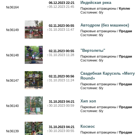
Индейская река
06.12.2023 22:21
↑
05.12.2023 21:45
№36164
Парковые аттракционы /
Куплю
Состояние: б/у
Автодром (без машинок)
02.11.2023 00:55
↑
31.10.2023 11:47
№36149
Парковые аттракционы /
Продам
Состояние: б/у
"Вертолеты"
02.11.2023 00:55
↑
31.10.2023 11:28
№36148
Парковые аттракционы /
Продам
Состояние: б/у
Свадебная Карусель «Merry
02.11.2023 00:56
Round»
↑
31.10.2023 11:24
№36147
Парковые аттракционы /
Продам
Состояние: б/у
Хип хоп
31.10.2023 04:21
↑
30.10.2023 00:59
№36140
Парковые аттракционы /
Продам
Состояние: б/у
Космос
31.10.2023 04:21
↑
30.10.2023 00:55
№36139
Парковые аттракционы /
Продам