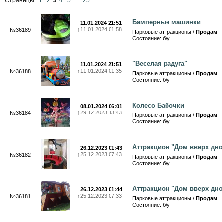
Страницы:
1
2
3
4
5
…
25
Бамперные машинки
11.01.2024 21:51
↑
11.01.2024 01:58
№36189
Парковые аттракционы /
Продам
Состояние: б/у
"Веселая радуга"
11.01.2024 21:51
↑
11.01.2024 01:35
№36188
Парковые аттракционы /
Продам
Состояние: б/у
Колесо Бабочки
08.01.2024 06:01
↑
29.12.2023 13:43
№36184
Парковые аттракционы /
Продам
Состояние: б/у
Аттракцион "Дом вверх дн
26.12.2023 01:43
↑
25.12.2023 07:43
№36182
Парковые аттракционы /
Продам
Состояние: б/у
Аттракцион "Дом вверх дн
26.12.2023 01:44
↑
25.12.2023 07:33
№36181
Парковые аттракционы /
Продам
Состояние: б/у