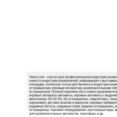
Vtorio.com - портал для профессионалов индустрии разв
новости индустрии развлечений, информация о выставка
площадки, полезные статьи для бизнеса в индустрии раз
аттракционам, игровым аппаратам, развлекательному обо
аттракционов. Полный перечень б/у и нового развлекател
игровые аппараты автоматы, игровые автоматы с выдачей
кинотеатры 3D 4D 5D, 6D аттракционы, симуляторы, тан
аэрохоккеи, детские качалки и карусели, игровые лабири
надувные батуты, надувные горки, водные аттракционы, 
аттракционы, торговое оборудование, настольные игры, в
для развлекательных автоматов, трансфорс и др.