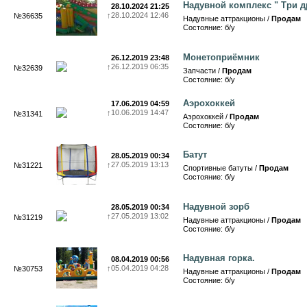
Надувной комплекс " Три д
28.10.2024 21:25
↑
28.10.2024 12:46
№36635
Надувные аттракционы /
Продам
Состояние: б/у
Монетоприёмник
26.12.2019 23:48
↑
26.12.2019 06:35
№32639
Запчасти /
Продам
Состояние: б/у
Аэрохоккей
17.06.2019 04:59
↑
10.06.2019 14:47
№31341
Аэрохоккей /
Продам
Состояние: б/у
Батут
28.05.2019 00:34
↑
27.05.2019 13:13
№31221
Спортивные батуты /
Продам
Состояние: б/у
Надувной зорб
28.05.2019 00:34
↑
27.05.2019 13:02
№31219
Надувные аттракционы /
Продам
Состояние: б/у
Надувная горка.
08.04.2019 00:56
↑
05.04.2019 04:28
№30753
Надувные аттракционы /
Продам
Состояние: б/у