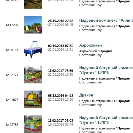
№30278
Надувные аттракционы /
Продам
Состояние: б/у
Надувной комплекс "Аллиг
25.10.2015 22:58
↑
27.01.2019 08:45
№17297
Надувные аттракционы /
Продам
Состояние: б/у
Аэрохоккей
02.10.2018 07:50
↑
22.01.2019 13:51
№29114
Аэрохоккей /
Продам
Состояние: б/у
Надувной батутный компле
11.02.2017 07:59
"Лунтик" 15*8*6
↑
22.01.2019 13:50
№22771
Надувные аттракционы /
Продам
Состояние: б/у
Дракон
05.12.2016 04:18
↑
22.01.2019 13:50
№21975
Надувные аттракционы /
Продам
Состояние: б/у
Надувной батутный компле
11.02.2017 08:03
"Лунтик" 15*8*6
↑
16.01.2019 02:44
№22755
Надувные аттракционы /
Продам
Состояние: б/у