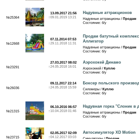
Надувные аттракционов
13.09.2017 21:56
↑
09.01.2019 13:21
№25364
Надувные аттракционы /
Продам
Состояние: б/у
Продам батутный комплекс
07.11.2014 07:53
Аллигатор
↑
29.11.2018 11:31
№12668
Надувные аттракционы /
Продам
Состояние: б/у
Аэрохокей Динамо
27.03.2017 08:02
↑
24.05.2018 16:01
№23291
Аэрохоккей /
Куплю
Состояние: б/у
Боксер польского произво
09.11.2017 22:14
↑
24.05.2018 15:59
№26036
Силомеры /
Куплю
Состояние: б/у
Надувная горка "Слоник в 
06.10.2016 06:57
↑
10.04.2018 01:46
№21315
Надувные аттракционы /
Продам
Состояние: б/у
Автосимулятор XD Motion
02.05.2017 02:09
↑
04.12.2017 03:03
№23715
Симуляторы /
Продам