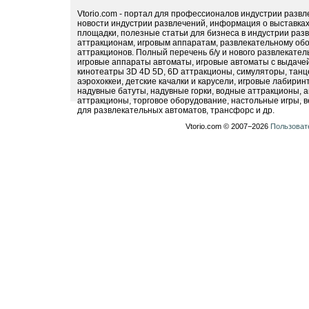
Vtorio.com - портал для профессионалов индустрии разв
новости индустрии развлечений, информация о выставка
площадки, полезные статьи для бизнеса в индустрии раз
аттракционам, игровым аппаратам, развлекательному обо
аттракционов. Полный перечень б/у и нового развлекател
игровые аппараты автоматы, игровые автоматы с выдачей
кинотеатры 3D 4D 5D, 6D аттракционы, симуляторы, тан
аэрохоккеи, детские качалки и карусели, игровые лабири
надувные батуты, надувные горки, водные аттракционы, 
аттракционы, торговое оборудование, настольные игры, в
для развлекательных автоматов, трансфорс и др.
Vtorio.com © 2007−2026
Пользоват