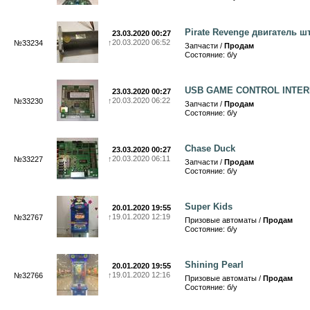
Pirate Revenge двигатель ш
23.03.2020 00:27
↑
20.03.2020 06:52
№33234
Запчасти /
Продам
Состояние: б/у
USB GAME CONTROL INTE
23.03.2020 00:27
↑
20.03.2020 06:22
№33230
Запчасти /
Продам
Состояние: б/у
Chase Duck
23.03.2020 00:27
↑
20.03.2020 06:11
№33227
Запчасти /
Продам
Состояние: б/у
Super Kids
20.01.2020 19:55
↑
19.01.2020 12:19
№32767
Призовые автоматы /
Продам
Состояние: б/у
Shining Pearl
20.01.2020 19:55
↑
19.01.2020 12:16
№32766
Призовые автоматы /
Продам
Состояние: б/у