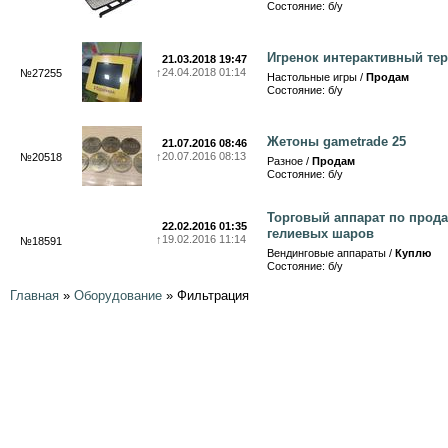
Состояние: б/у
Игренок интерактивный те
21.03.2018 19:47
↑
24.04.2018 01:14
№27255
Настольные игры /
Продам
Состояние: б/у
Жетоны gametrade 25
21.07.2016 08:46
↑
20.07.2016 08:13
№20518
Разное /
Продам
Состояние: б/у
Торговый аппарат по прод
22.02.2016 01:35
гелиевых шаров
↑
19.02.2016 11:14
№18591
Вендинговые аппараты /
Куплю
Состояние: б/у
Главная
»
Оборудование
»
Фильтрация