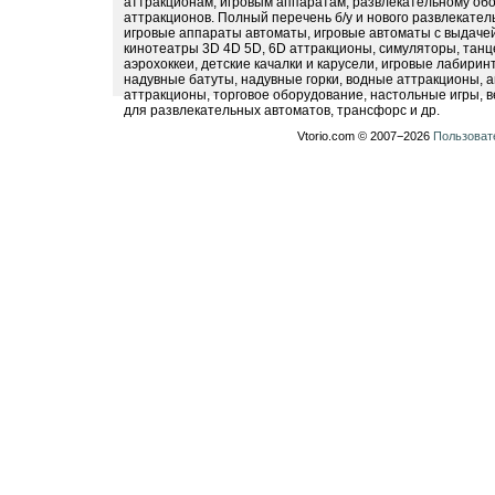
аттракционам, игровым аппаратам, развлекательному обо
аттракционов. Полный перечень б/у и нового развлекател
игровые аппараты автоматы, игровые автоматы с выдачей
кинотеатры 3D 4D 5D, 6D аттракционы, симуляторы, тан
аэрохоккеи, детские качалки и карусели, игровые лабири
надувные батуты, надувные горки, водные аттракционы, 
аттракционы, торговое оборудование, настольные игры, в
для развлекательных автоматов, трансфорс и др.
Vtorio.com © 2007−2026
Пользоват