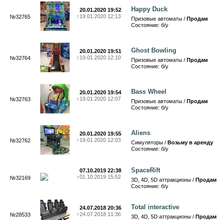
Happy Duck
20.01.2020 19:52
↑
19.01.2020 12:13
№32765
Призовые автоматы /
Продам
Состояние: б/у
Ghost Bowling
20.01.2020 19:51
↑
19.01.2020 12:10
№32764
Призовые автоматы /
Продам
Состояние: б/у
Bass Wheel
20.01.2020 19:54
↑
19.01.2020 12:07
№32763
Призовые автоматы /
Продам
Состояние: б/у
Aliens
20.01.2020 19:55
↑
19.01.2020 12:03
№32762
Симуляторы /
Возьму в аренду
Состояние: б/у
SpaceRift
07.10.2019 22:38
↑
01.10.2019 15:52
№32169
3D, 4D, 5D аттракционы /
Продам
Состояние: б/у
Total interactive
24.07.2018 20:36
↑
24.07.2018 11:36
№28533
3D, 4D, 5D аттракционы /
Продам