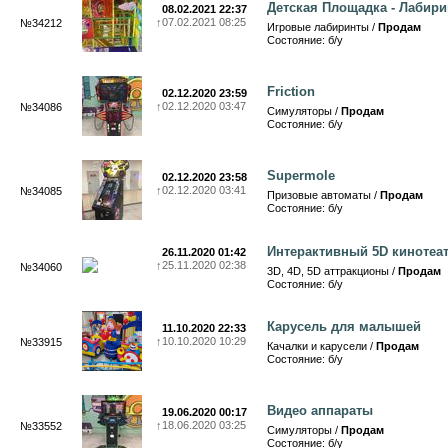
Детская Площадка - Лабири
08.02.2021 22:37
↑
07.02.2021 08:25
№34212
Игровые лабиринты /
Продам
Состояние: б/у
Friction
02.12.2020 23:59
↑
02.12.2020 03:47
№34086
Симуляторы /
Продам
Состояние: б/у
Supermole
02.12.2020 23:58
↑
02.12.2020 03:41
№34085
Призовые автоматы /
Продам
Состояние: б/у
Интерактивный 5D кинотеа
26.11.2020 01:42
↑
25.11.2020 02:38
№34060
3D, 4D, 5D аттракционы /
Продам
Состояние: б/у
Карусель для малышей
11.10.2020 22:33
↑
10.10.2020 10:29
№33915
Качалки и карусели /
Продам
Состояние: б/у
Видео аппараты
19.06.2020 00:17
↑
18.06.2020 03:25
№33552
Симуляторы /
Продам
Состояние: б/у