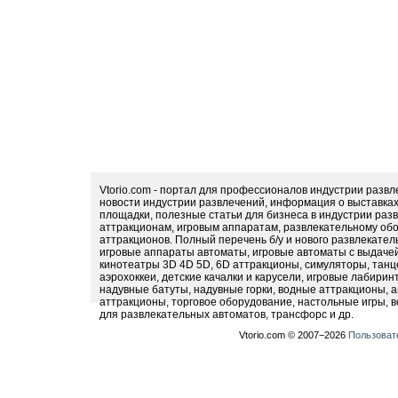
Vtorio.com - портал для профессионалов индустрии разв
новости индустрии развлечений, информация о выставка
площадки, полезные статьи для бизнеса в индустрии раз
аттракционам, игровым аппаратам, развлекательному обо
аттракционов. Полный перечень б/у и нового развлекател
игровые аппараты автоматы, игровые автоматы с выдачей
кинотеатры 3D 4D 5D, 6D аттракционы, симуляторы, тан
аэрохоккеи, детские качалки и карусели, игровые лабири
надувные батуты, надувные горки, водные аттракционы, 
аттракционы, торговое оборудование, настольные игры, в
для развлекательных автоматов, трансфорс и др.
Vtorio.com © 2007−2026
Пользоват