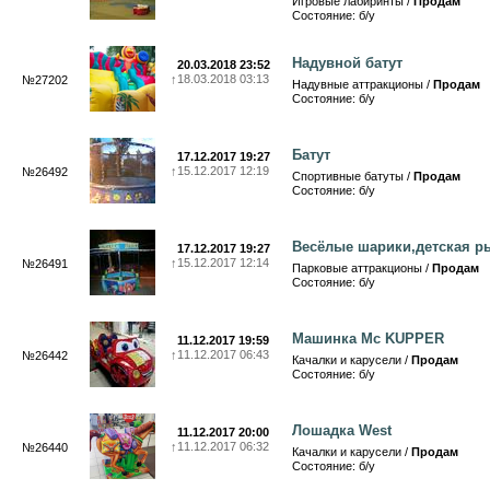
Игровые лабиринты /
Продам
Состояние: б/у
Надувной батут
20.03.2018 23:52
↑
18.03.2018 03:13
№27202
Надувные аттракционы /
Продам
Состояние: б/у
Батут
17.12.2017 19:27
↑
15.12.2017 12:19
№26492
Спортивные батуты /
Продам
Состояние: б/у
Весёлые шарики,детская р
17.12.2017 19:27
↑
15.12.2017 12:14
№26491
Парковые аттракционы /
Продам
Состояние: б/у
Машинка Mc KUPPER
11.12.2017 19:59
↑
11.12.2017 06:43
№26442
Качалки и карусели /
Продам
Состояние: б/у
Лошадка West
11.12.2017 20:00
↑
11.12.2017 06:32
№26440
Качалки и карусели /
Продам
Состояние: б/у