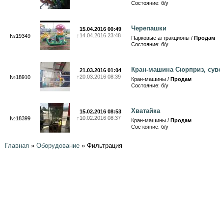
Состояние: б/у
Черепашки
15.04.2016 00:49
↑
14.04.2016 23:48
№19349
Парковые аттракционы /
Продам
Состояние: б/у
Кран-машина Сюрприз, сув
21.03.2016 01:04
↑
20.03.2016 08:39
№18910
Кран-машины /
Продам
Состояние: б/у
Хватайка
15.02.2016 08:53
↑
10.02.2016 08:37
№18399
Кран-машины /
Продам
Состояние: б/у
Главная
»
Оборудование
»
Фильтрация