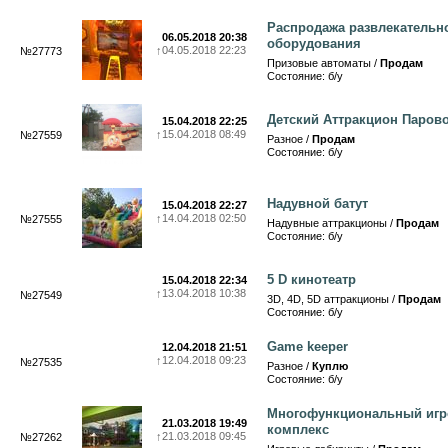
Распродажа развлекательн
06.05.2018 20:38
оборудования
↑
04.05.2018 22:23
№27773
Призовые автоматы /
Продам
Состояние: б/у
Детский Аттракцион Паров
15.04.2018 22:25
↑
15.04.2018 08:49
№27559
Разное /
Продам
Состояние: б/у
Надувной батут
15.04.2018 22:27
↑
14.04.2018 02:50
№27555
Надувные аттракционы /
Продам
Состояние: б/у
5 D кинотеатр
15.04.2018 22:34
↑
13.04.2018 10:38
№27549
3D, 4D, 5D аттракционы /
Продам
Состояние: б/у
Game keeper
12.04.2018 21:51
↑
12.04.2018 09:23
№27535
Разное /
Куплю
Состояние: б/у
Многофункциональный игр
21.03.2018 19:49
комплекс
↑
21.03.2018 09:45
№27262