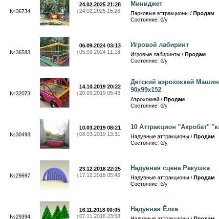
Миниджет
24.02.2025 21:28
↑
24.02.2025 15:26
№36734
Парковые аттракционы /
Продам
Состояние: б/у
Игровой лабиринт
06.09.2024 03:13
↑
05.09.2024 11:18
№36583
Игровые лабиринты /
Продам
Состояние: б/у
Детский аэрохоккей Машин
14.10.2019 20:22
90х99х152
↑
20.09.2019 05:43
№32073
Аэрохоккей /
Продам
Состояние: б/у
10 Аттракцион "Акробат" "к
10.03.2019 08:21
↑
08.03.2019 13:31
№30493
Надувные аттракционы /
Продам
Состояние: б/у
Надувная сцена Ракушка
23.12.2018 22:25
↑
17.12.2018 05:45
№29697
Надувные аттракционы /
Продам
Состояние: б/у
Надувная Ёлка
16.11.2018 00:05
↑
07.11.2018 23:58
№29394
Надувные аттракционы /
Продам