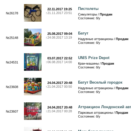
Пистолеты
22.11.2017 19:25
↑
21.11.2017 23:51
№26178
Симуляторы /
Продам
Состояние: б/у
Батут
25.08.2017 09:04
↑
24.08.2017 13:19
№25148
Надувные аттракционы /
Продам
Состояние: б/у
UNIS Prize Depot
03.07.2017 22:52
↑
06.08.2017 14:00
№24531
Кран-машины /
Продам
Состояние: б/у
Батут Веселый городок
24.04.2017 20:48
↑
21.04.2017 00:50
№23608
Надувные аттракционы /
Продам
Состояние: б/у
Аттракцион Лондонский ав
24.04.2017 20:48
↑
21.04.2017 00:28
№23607
Парковые аттракционы /
Продам
Состояние: б/у