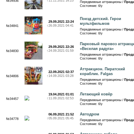
↑
11.11.2021 16:23
№34936
Передвижные аттракционы /
Прод
Состояние: б/у
Поезд детский. Герои
29.09.2021 22:24
мультфильмов
↑
26.09.2021 04:41
№34841
Передвижные аттракционы /
Прод
Состояние: б/у
Парковый паровоз аттракц
29.09.2021 22:26
«Веселая радуга»
↑
24.09.2021 01:59
№34830
Передвижные аттракционы /
Прод
Состояние: б/у
Аттракцион. Пиратский
22.09.2021 02:37
кораблик. Falgas
↑
14.09.2021 03:28
№34806
Передвижные аттракционы /
Прод
Состояние: б/у
Летающий ковёр
19.04.2021 01:01
↑
11.09.2021 02:53
№34457
Передвижные аттракционы /
Прод
Состояние: б/у
Автодром
06.09.2021 21:52
↑
05.09.2021 05:45
№34778
Передвижные аттракционы /
Прод
Состояние: б/у