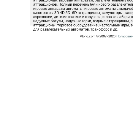
аттракционам, игровым аппаратам, развлекательному обо
аттракционов. Полный перечень б/у и нового развлекател
игровые аппараты автоматы, игровые автоматы с выдачей
кинотеатры 3D 4D 5D, 6D аттракционы, симуляторы, тан
аэрохоккеи, детские качалки и карусели, игровые лабири
надувные батуты, надувные горки, водные аттракционы, 
аттракционы, торговое оборудование, настольные игры, в
для развлекательных автоматов, трансфорс и др.
Vtorio.com © 2007−2026
Пользоват