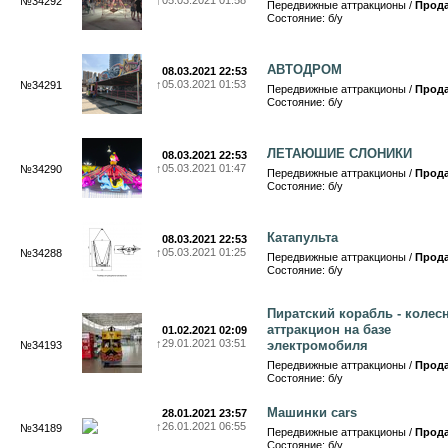
↑
05.03.2021 01:58
№34292
Передвижные аттракционы /
Прод
Состояние: б/у
АВТОДРОМ
08.03.2021 22:53
↑
05.03.2021 01:53
№34291
Передвижные аттракционы /
Прод
Состояние: б/у
ЛЕТАЮШИЕ СЛОНИКИ
08.03.2021 22:53
↑
05.03.2021 01:47
№34290
Передвижные аттракционы /
Прод
Состояние: б/у
Катапульта
08.03.2021 22:53
↑
05.03.2021 01:25
№34288
Передвижные аттракционы /
Прод
Состояние: б/у
Пиратский корабль - колес
аттракцион на базе
01.02.2021 02:09
↑
29.01.2021 03:51
электромобиля
№34193
Передвижные аттракционы /
Прод
Состояние: б/у
Машинки cars
28.01.2021 23:57
↑
26.01.2021 06:55
№34189
Передвижные аттракционы /
Прод
Состояние: б/у