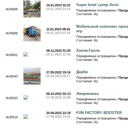
Super bowl супер болл
15.01.2023 22:21
↑
15.01.2023 13:14
№35696
Передвижные аттракционы /
Прод
Состояние: б/у
Мобильный комплекс приз
11.01.2023 08:52
игр
↑
09.01.2023 07:16
№35686
Передвижные аттракционы /
Прод
Состояние: б/у
Халли-Галли
08.12.2022 01:20
↑
29.11.2022 12:45
№35651
Передвижные аттракционы /
Прод
Состояние: б/у
Дерби
27.09.2022 19:16
↑
25.09.2022 06:17
№35540
Передвижные аттракционы /
Прод
Состояние: б/у
Американка
06.10.2022 02:13
↑
17.09.2022 22:08
№35520
Передвижные аттракционы /
Прод
Состояние: б/у
FUN FACTORY BOOSTER
20.09.2022 22:18
↑
17.09.2022 12:03
№35519
Передвижные аттракционы /
Прод
Состояние: б/у