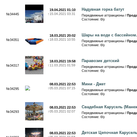
Надувная горка батут
19.04.2021 01:10
↑
15.04.2021 03:31
№34445
Передвижные аттракционы /
Прод
Состояние: б/у
Шары на воде с бассейном
18.03.2021 20:02
↑
18.03.2021 10:55
№34351
Передвижные аттракционы /
Прод
Состояние: б/у
Паравозик детский
18.03.2021 19:58
↑
11.03.2021 01:59
№34317
Передвижные аттракционы /
Прод
Состояние: б/у
Мини - Джет
08.03.2021 22:53
↑
05.03.2021 07:15
№34295
Передвижные аттракционы /
Прод
Состояние: б/у
Свадебная Карусель (Манеж
08.03.2021 22:53
↑
05.03.2021 02:07
№34293
Передвижные аттракционы /
Прод
Состояние: б/у
Детская Цепочная Карусел
08.03.2021 22:53