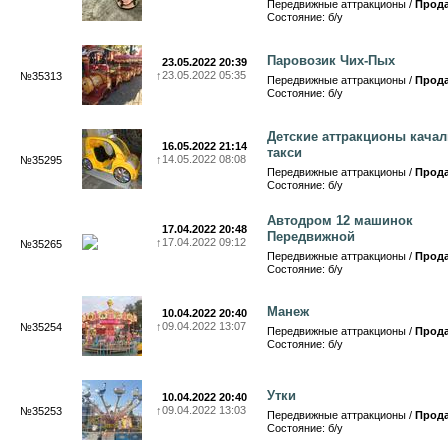
Передвижные аттракционы /
Прод
Состояние: б/у
Паровозик Чих-Пых
23.05.2022 20:39
↑
23.05.2022 05:35
№35313
Передвижные аттракционы /
Прод
Состояние: б/у
Детские аттракционы качал
16.05.2022 21:14
такси
↑
14.05.2022 08:08
№35295
Передвижные аттракционы /
Прод
Состояние: б/у
Автодром 12 машинок
17.04.2022 20:48
Передвижной
↑
17.04.2022 09:12
№35265
Передвижные аттракционы /
Прод
Состояние: б/у
Манеж
10.04.2022 20:40
↑
09.04.2022 13:07
№35254
Передвижные аттракционы /
Прод
Состояние: б/у
Утки
10.04.2022 20:40
↑
09.04.2022 13:03
№35253
Передвижные аттракционы /
Прод
Состояние: б/у