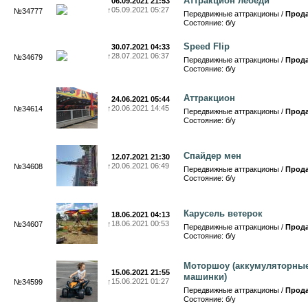
Аттракцион лебеди
06.09.2021 21:53
↑
05.09.2021 05:27
№34777
Передвижные аттракционы /
Прод
Состояние: б/у
Speed Flip
30.07.2021 04:33
↑
28.07.2021 06:37
№34679
Передвижные аттракционы /
Прод
Состояние: б/у
Аттракцион
24.06.2021 05:44
↑
20.06.2021 14:45
№34614
Передвижные аттракционы /
Прод
Состояние: б/у
Спайдер мен
12.07.2021 21:30
↑
20.06.2021 06:49
№34608
Передвижные аттракционы /
Прод
Состояние: б/у
Карусель ветерок
18.06.2021 04:13
↑
18.06.2021 00:53
№34607
Передвижные аттракционы /
Прод
Состояние: б/у
Моторшоу (аккумуляторны
15.06.2021 21:55
машинки)
↑
15.06.2021 01:27
№34599
Передвижные аттракционы /
Прод
Состояние: б/у