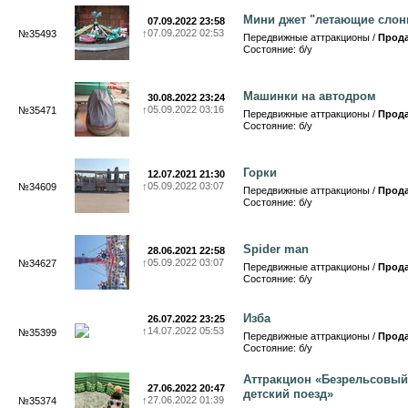
Мини джет "летающие слон
07.09.2022 23:58
↑
07.09.2022 02:53
№35493
Передвижные аттракционы /
Прод
Состояние: б/у
Машинки на автодром
30.08.2022 23:24
↑
05.09.2022 03:16
№35471
Передвижные аттракционы /
Прод
Состояние: б/у
Горки
12.07.2021 21:30
↑
05.09.2022 03:07
№34609
Передвижные аттракционы /
Прод
Состояние: б/у
Spider man
28.06.2021 22:58
↑
05.09.2022 03:07
№34627
Передвижные аттракционы /
Прод
Состояние: б/у
Изба
26.07.2022 23:25
↑
14.07.2022 05:53
№35399
Передвижные аттракционы /
Прод
Состояние: б/у
Аттракцион «Безрельсовый
27.06.2022 20:47
детский поезд»
↑
27.06.2022 01:39
№35374