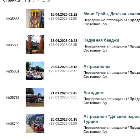
Страницы:
1
2
3
4
…
14
Мини Трэйн, Детская качал
18.04.2023 01:22
↑
17.04.2023 01:50
№35833
Передвижные аттракционы /
Прод
Состояние: б/у
Надувная банджи
18.04.2023 01:23
↑
13.04.2023 08:35
№35830
Передвижные аттракционы /
Прод
Состояние: б/у
Аттракционы
26.03.2023 23:18
↑
25.03.2023 08:37
№35801
Передвижные аттракционы /
Прод
Состояние: б/у
Автодром
21.03.2023 02:45
↑
20.03.2023 03:11
№35795
Передвижные аттракционы /
Прод
Состояние: б/у
Аттракцион "Детский паров
20.03.2023 00:15
Турция
↑
17.03.2023 09:00
№35790
Передвижные аттракционы /
Прод
Состояние: б/у