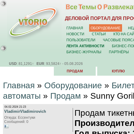
ДЕЛОВОЙ ПОРТАЛ ДЛЯ ПР
ГЛАВНАЯ
ОБОРУДОВАНИЕ
НЕ
НОВОСТИ
СТАТЬИ
КТО НА СА
ПОЛЬЗОВАТЕЛИ
ЧАСОВЫЕ ПОЯС
ЛЕНТА АКТИВНОСТИ
БИЗНЕС-ПО
БИЗНЕС-ЖУРНАЛЫ
ПАРТНЁРЫ
USD
: 81,1291↑
EUR
: 93,5824↑ - 05.08.2026
ПРОДАМ
КУПЛЮ
Главная
»
Оборудование
»
Биле
автоматы
»
Продам
» Sunny Goril
04.02.2024 21:23
Продам тикетн
VladimirVladimirovich
Откуда: Ессентуки
Производител
Сообщений: 0
Год выпуска: