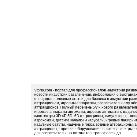
Vtorio.com - портал для профессионалов индустрии разв
новости индустрии развлечений, информация о выставка
площадки, полезные статьи для бизнеса в индустрии раз
аттракционам, игровым аппаратам, развлекательному обо
аттракционов. Полный перечень б/у и нового развлекател
игровые аппараты автоматы, игровые автоматы с выдачей
кинотеатры 3D 4D 5D, 6D аттракционы, симуляторы, тан
аэрохоккеи, детские качалки и карусели, игровые лабири
надувные батуты, надувные горки, водные аттракционы, 
аттракционы, торговое оборудование, настольные игры, в
для развлекательных автоматов, трансфорс и др.