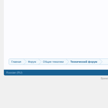
Главная
Форум
Общие тематики
Технический форум
Russian (RU)
Время