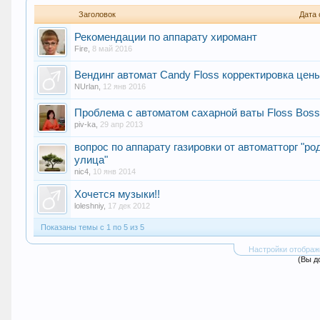
Заголовок
Дата 
Рекомендации по аппарату хиромант
Fire
,
8 май 2016
Вендинг автомат Candy Floss корректировка цен
NUrlan
,
12 янв 2016
Проблема с автоматом сахарной ваты Floss Bos
piv-ka
,
29 апр 2013
вопрос по аппарату газировки от автоматторг "ро
улица"
niс4
,
10 янв 2014
Хочется музыки!!
loleshniy
,
17 дек 2012
Показаны темы с 1 по 5 из 5
Настройки отображ
(Вы д