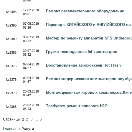
06:40
17.02.2020
Ремонт развлекательного оборудование
№2395
08:51
07.08.2019
Перевод с КИТАЙСКОГО и АНГЛИЙСКОГО язы
№2390
07:16
30.07.2019
Мастер по ремонту аппаратов NFS Undergrou
№2389
03:32
30.07.2019
Грузия техподдержка 5d кинотеатров
№2388
03:32
02.04.2019
Восстановление аэрохоккеев Hot Flash
№2376
04:37
02.04.2019
Ремонт модернизация компьютеров ноутбу
№2375
04:37
20.03.2019
Монтаж/демонтаж игровых комплексов.Каче
№2370
03:42
25.02.2019
Требуется ремонт аппарата H2O
№2366
03:43
Страницы:
1
2
3
…
5
Главная
»
Услуги