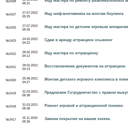
Ищу мастера по ремонту развлекательных а
№2428
06:31
27.07.2022
Ищу шеф-монтажника на монтаж боулинга
№2427
05:25
27.07.2022
Ищу мастера по детским игровым аппаратам
№2425
05:26
24.03.2022
Сдам в аренду аттракцион осьминог
№2423
04:22
28.02.2022
Ищу мастера по аттракциону
№2422
04:12
28.02.2022
Восстановление документов на аттракцион
№2421
04:13
25.08.2021
Монтаж детского игрового комплекса в пом
№2420
04:27
31.03.2021
Предлагаем Сотрудничество с правом выку
№2419
06:38
31.03.2021
Ремонт игровой и аттракционной техники.
№2418
06:38
25.11.2020
Замена покрытия на вашем хоккее.
№2417
05:36