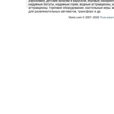
аэрохоккеи, детские качалки и карусели, игровые лабири
надувные батуты, надувные горки, водные аттракционы, 
аттракционы, торговое оборудование, настольные игры, в
для развлекательных автоматов, трансфорс и др.
Vtorio.com © 2007−2026
Пользоват