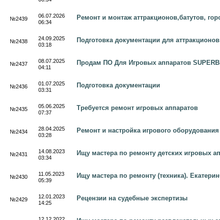
06.07.2026
Ремонт и монтаж аттракционов,батутов, горо
№2439
06:34
24.09.2025
Подготовка документации для аттракционов
№2438
03:18
08.07.2025
Продам ПО Для Игровых аппаратов SUPER
№2437
04:11
01.07.2025
Подготовка документации
№2436
03:31
05.06.2025
Требуется ремонт игровых аппаратов
№2435
07:37
28.04.2025
Ремонт и настройка игрового оборудования
№2434
03:28
14.08.2023
Ищу мастера по ремонту детских игровых ап
№2431
03:34
11.05.2023
Ищу мастера по ремонту (техника). Екатерин
№2430
05:39
12.01.2023
Рецензии на судебные экспертизы
№2429
14:25
12.12.2022