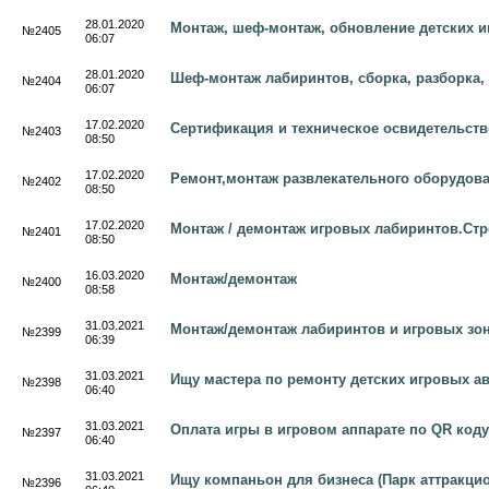
28.01.2020
Монтаж, шеф-монтаж, обновление детских 
№2405
06:07
28.01.2020
Шеф-монтаж лабиринтов, сборка, разборка,
№2404
06:07
17.02.2020
Сертификация и техническое освидетельств
№2403
08:50
17.02.2020
Ремонт,монтаж развлекательного оборудова
№2402
08:50
17.02.2020
Монтаж / демонтаж игровых лабиринтов.Стр
№2401
08:50
16.03.2020
Монтаж/демонтаж
№2400
08:58
31.03.2021
Монтаж/демонтаж лабиринтов и игровых зон
№2399
06:39
31.03.2021
Ищу мастера по ремонту детских игровых а
№2398
06:40
31.03.2021
Оплата игры в игровом аппарате по QR коду
№2397
06:40
31.03.2021
Ищу компаньон для бизнеса (Парк аттракцио
№2396