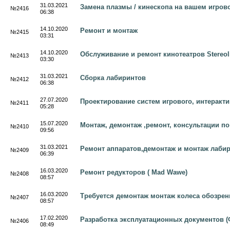
31.03.2021
Замена плазмы / кинескопа на вашем игров
№2416
06:38
14.10.2020
Ремонт и монтаж
№2415
03:31
14.10.2020
Обслуживание и ремонт кинотеатров Stereol
№2413
03:30
31.03.2021
Сборка лабиринтов
№2412
06:38
27.07.2020
Проектирование систем игрового, интеракт
№2411
05:28
15.07.2020
Монтаж, демонтаж ,ремонт, консультации по
№2410
09:56
31.03.2021
Ремонт аппаратов,демонтаж и монтаж лаби
№2409
06:39
16.03.2020
Ремонт редукторов ( Mad Wawe)
№2408
08:57
16.03.2020
Требуется демонтаж монтаж колеса обозрен
№2407
08:57
17.02.2020
Разработка эксплуатационных документов (Ф
№2406
08:49