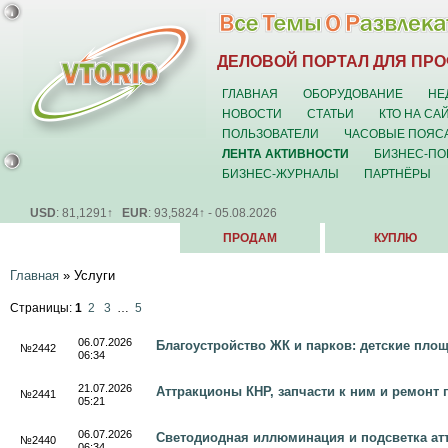
ДЕЛОВОЙ ПОРТАЛ ДЛЯ ПР
ГЛАВНАЯ
ОБОРУДОВАНИЕ
НЕ
НОВОСТИ
СТАТЬИ
КТО НА СА
ПОЛЬЗОВАТЕЛИ
ЧАСОВЫЕ ПОЯС
ЛЕНТА АКТИВНОСТИ
БИЗНЕС-ПО
БИЗНЕС-ЖУРНАЛЫ
ПАРТНЁРЫ
USD
: 81,1291↑
EUR
: 93,5824↑ - 05.08.2026
ПРОДАМ
КУПЛЮ
Главная
»
Услуги
Страницы:
1
2
3
…
5
06.07.2026
Благоустройство ЖК и парков: детские пло
№2442
06:34
21.07.2026
Аттракционы КНР, запчасти к ним и ремонт 
№2441
05:21
06.07.2026
Светодиодная иллюминация и подсветка ат
№2440
06:34