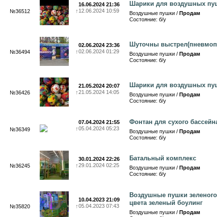
Шарики для воздушных пу
16.06.2024 21:36
↑
12.06.2024 10:59
№36512
Воздушные пушки /
Продам
Состояние: б/у
Шуточны выстрел(пневмоп
02.06.2024 23:36
↑
02.06.2024 01:29
№36494
Воздушные пушки /
Продам
Состояние: б/у
Шарики для воздушных пу
21.05.2024 20:07
↑
21.05.2024 14:05
№36426
Воздушные пушки /
Продам
Состояние: б/у
Фонтан для сухого бассейн
07.04.2024 21:55
↑
05.04.2024 05:23
№36349
Воздушные пушки /
Продам
Состояние: б/у
Батальный комплекс
30.01.2024 22:26
↑
29.01.2024 02:25
№36245
Воздушные пушки /
Продам
Состояние: б/у
Воздушные пушки зеленого
10.04.2023 21:09
цвета зеленый боулинг
↑
05.04.2023 07:43
№35820
Воздушные пушки /
Продам