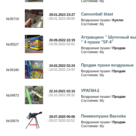
Состояние: б/у
Cannonball blast
29.01.2023 23:27
↑
28.01.2023 08:09
№35719
Воздушные пушки /
Куплю
Состояние: б/у
Аттракцион " Шуточный вы
20.09.2022 22:19
" 4 пушки "SF-4"
↑
19.09.2022 03:02
№35527
Воздушные пушки /
Продам
Состояние: б/у
Продам пушки воздушные
24.02.2022 02:24
↑
19.02.2022 23:43
№35180
Воздушные пушки /
Продам
Состояние: б/у
УРАГАН-2
22.10.2021 02:10
↑
20.10.2021 09:32
№34873
Воздушные пушки /
Продам
Состояние: б/у
Пневмопушка Bazooka
29.07.2020 00:06
↑
28.07.2020 02:52
№33674
Воздушные пушки /
Продам
Состояние: б/у