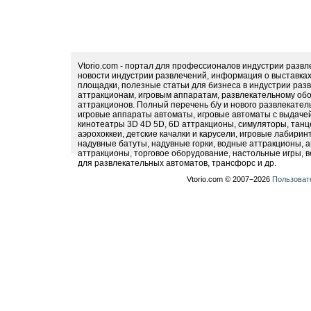
Vtorio.com - портал для профессионалов индустрии разв
новости индустрии развлечений, информация о выставка
площадки, полезные статьи для бизнеса в индустрии раз
аттракционам, игровым аппаратам, развлекательному обо
аттракционов. Полный перечень б/у и нового развлекател
игровые аппараты автоматы, игровые автоматы с выдачей
кинотеатры 3D 4D 5D, 6D аттракционы, симуляторы, тан
аэрохоккеи, детские качалки и карусели, игровые лабири
надувные батуты, надувные горки, водные аттракционы, 
аттракционы, торговое оборудование, настольные игры, в
для развлекательных автоматов, трансфорс и др.
Vtorio.com © 2007−2026
Пользоват