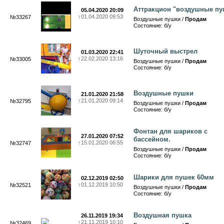
Аттракцион "воздушные пу
05.04.2020 20:09
↑
01.04.2020 09:53
№33267
Воздушные пушки /
Продам
Состояние: б/у
Шуточный выстрел
01.03.2020 22:41
↑
22.02.2020 13:16
№33005
Воздушные пушки /
Продам
Состояние: б/у
Воздушные пушки
21.01.2020 21:58
↑
21.01.2020 09:14
№32795
Воздушные пушки /
Продам
Состояние: б/у
Фонтан для шариков с
27.01.2020 07:52
бассейном.
↑
15.01.2020 06:55
№32747
Воздушные пушки /
Продам
Состояние: б/у
Шарики для пушек 60мм
02.12.2019 02:50
↑
01.12.2019 10:50
№32521
Воздушные пушки /
Продам
Состояние: б/у
Воздушная пушка
26.11.2019 19:34
↑
21.11.2019 10:10
№32469