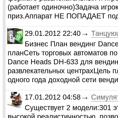
(работает одиночно)Задача игро
приз.Аппарат НЕ ПОПАДАЕТ п
→
29.01.2012 22:40
Танцующ
Бизнес План вендинг Danc
планСеть торговых автоматов п
Dance Heads DH-633 для вендин
развлекательных центрахЦель п
одного года доходной сети вен
→
17.01.2012 04:58
Симулят
Существует 2 модели:301 э
высокой реалистичностью, позв