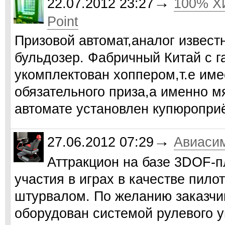
→
22.07.2012 23:27
100% ХИ
Point
Призовой автомат,аналог извест
бульдозер. Фабричный Китай с га
укомплектован хоппером,т.е им
обязательного приза,а именно м
автомате установлен купюропри
→
27.06.2012 07:29
Авиаси
Аттракцион на базе 3DOF-
участия в играх в качестве пило
штурвалом. По желанию заказчик
оборудован системой рулевого у