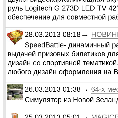
руль Logitech G 273D LED TV 42’
обеспечение для совместной ра
→
28.03.2013 08:18
НОВИНКА
SpeedBattle- динамичный р
выдачей призовых билетиков для
дизайн со спортивной тематико
любого дизайн оформления на 
→
26.03.2013 01:38
64-х ме
Симулятор из Новой Зелан
→
25.03.2013 05:01
MAGICB