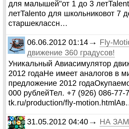
для малышей"от 1 до 3 летTalen
летTalento для школьниковот 7 д
старшеклассн…
→
06.06.2012 01:14
Fly-Mot
движение 360 градусов!
Уникальный Авиасимулятор движ
2012 годаНе имеет аналогов в 
предложение 2012 годаОкупаемо
000 рублейТел. +7 (926) 086-77-7
tk.ru/production/fly-motion.htmlА
→
31.05.2012 04:40
НА ЗАМ