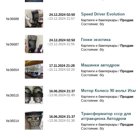
Speed Driver Evolution
24.12.2024 02:50
↑
23.12.2024 21:57
№36688
Картинги и бамперкары /
Продам
Состояние: б/у
Гонки экзотика
24.12.2024 02:50
↑
23.12.2024 21:55
№36687
Картинги и бамперкары /
Продам
Состояние: б/у
Машинки автодром
17.11.2024 21:28
↑
15.11.2024 02:20
№36654
Картинги и бамперкары /
Продам
Состояние: б/у
Мотор Колесо 90 вольт Ита
16.06.2024 21:37
↑
13.06.2024 01:49
№36515
Картинги и бамперкары /
Продам
Состояние: б/у
Трансформатор ссср для
16.06.2024 21:37
аттракциона Автодром
↑
13.06.2024 01:38
№36514
Картинги и бамперкары /
Продам
Состояние: б/у