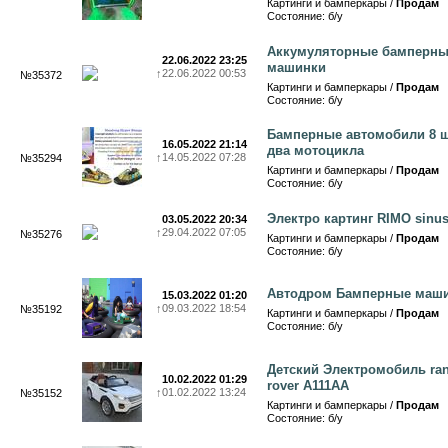
Картинги и бамперкары /
Продам
Состояние: б/у
Аккумуляторные бамперн
22.06.2022 23:25
машинки
↑
22.06.2022 00:53
№35372
Картинги и бамперкары /
Продам
Состояние: б/у
Бамперные автомобили 8 ш
16.05.2022 21:14
два мотоцикла
↑
14.05.2022 07:28
№35294
Картинги и бамперкары /
Продам
Состояние: б/у
Электро картинг RIMO sinu
03.05.2022 20:34
↑
29.04.2022 07:05
№35276
Картинги и бамперкары /
Продам
Состояние: б/у
Автодром Бамперные маш
15.03.2022 01:20
↑
09.03.2022 18:54
№35192
Картинги и бамперкары /
Продам
Состояние: б/у
Детский Электромобиль ra
10.02.2022 01:29
rover A111AA
↑
01.02.2022 13:24
№35152
Картинги и бамперкары /
Продам
Состояние: б/у