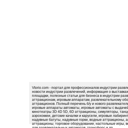
Vtorio.com - портал для профессионалов индустрии разв
новости индустрии развлечений, информация о выставка
площадки, полезные статьи для бизнеса в индустрии раз
аттракционам, игровым аппаратам, развлекательному обо
аттракционов. Полный перечень б/у и нового развлекател
игровые аппараты автоматы, игровые автоматы с выдачей
кинотеатры 3D 4D 5D, 6D аттракционы, симуляторы, тан
аэрохоккеи, детские качалки и карусели, игровые лабири
надувные батуты, надувные горки, водные аттракционы, 
аттракционы, торговое оборудование, настольные игры, в
для развлекательных автоматов, трансфорс и др.