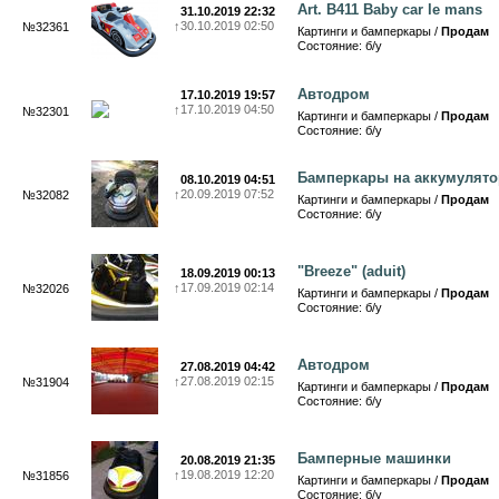
Art. B411 Baby car le mans
31.10.2019 22:32
↑
30.10.2019 02:50
№32361
Картинги и бамперкары /
Продам
Состояние: б/у
Автодром
17.10.2019 19:57
↑
17.10.2019 04:50
№32301
Картинги и бамперкары /
Продам
Состояние: б/у
Бамперкары на аккумулято
08.10.2019 04:51
↑
20.09.2019 07:52
№32082
Картинги и бамперкары /
Продам
Состояние: б/у
"Breeze" (aduit)
18.09.2019 00:13
↑
17.09.2019 02:14
№32026
Картинги и бамперкары /
Продам
Состояние: б/у
Автодром
27.08.2019 04:42
↑
27.08.2019 02:15
№31904
Картинги и бамперкары /
Продам
Состояние: б/у
Бамперные машинки
20.08.2019 21:35
↑
19.08.2019 12:20
№31856
Картинги и бамперкары /
Продам
Состояние: б/у