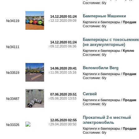
Состояние: б/у
Бамперные Машинки
14.12.2020 01:24
↑
12.12.2020 09:09
№34119
Картинги и бамперкары /
Продам
Состояние: б/у
Бамперкары с токосьемни
14.12.2020 01:24
(не аккумуляторные)
↑
09.12.2020 06:36
№34111
Картинги и бамперкары /
Куплю
Состояние: б/у
Веломобили Berg
14.06.2020 20:41
↑
11.06.2020 15:16
№33519
Картинги и бамперкары /
Продам
Состояние: б/у
Сигвей
07.06.2020 20:51
↑
05.06.2020 13:53
№33487
Картинги и бамперкары /
Продам
Состояние: б/у
Прокатный 2-х местный
12.05.2020 02:55
электромобиль
↑
29.04.2020 00:50
№33326
Картинги и бамперкары /
Продам
Состояние: б/у