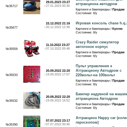
29.01.2023 23:27
аттракциона автодром
↑
27.01.2023 00:36
№35717
Картинги и бамперкары /
Продам
Состояние: б/у
Игровая консоль chase h.q.
22.12.2022 21:16
↑
20.12.2022 12:38
№35677
Картинги и бамперкары /
Куплю
Состояние: б/у
Crazy Raider симулятор
11.10.2022 23:27
автогонок корпус
↑
07.10.2022 05:48
№35559
Картинги и бамперкары /
Продам
Состояние: б/у
Пульт управления к
Аттракциону Автодром с
20.09.2022 22:20
↑
19.09.2022 17:07
220вольт-на 100вольт
№35533
Картинги и бамперкары /
Продам
Состояние: б/у
Бампер надувной на машин
20.09.2022 22:20
аттракциона Автодром
↑
19.09.2022 16:52
№35532
Картинги и бамперкары /
Продам
Состояние: б/у
Аттракцион Happy car (коле
07.07.2022 23:17
гироскопом)
↑
07.07.2022 00:40
№35390