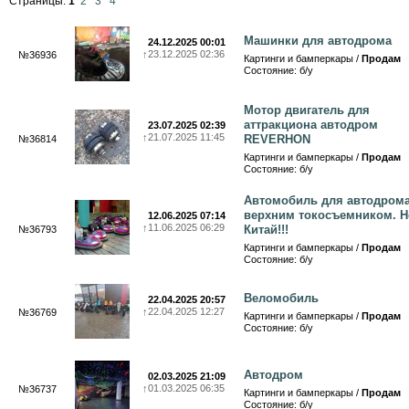
Страницы:
1
2
3
4
Машинки для автодрома
24.12.2025 00:01
↑
23.12.2025 02:36
№36936
Картинги и бамперкары /
Продам
Состояние: б/у
Мотор двигатель для
аттракциона автодром
23.07.2025 02:39
↑
21.07.2025 11:45
REVERHON
№36814
Картинги и бамперкары /
Продам
Состояние: б/у
Автомобиль для автодрома
верхним токосъемником. Н
12.06.2025 07:14
↑
11.06.2025 06:29
Китай!!!
№36793
Картинги и бамперкары /
Продам
Состояние: б/у
Веломобиль
22.04.2025 20:57
↑
22.04.2025 12:27
№36769
Картинги и бамперкары /
Продам
Состояние: б/у
Автодром
02.03.2025 21:09
↑
01.03.2025 06:35
№36737
Картинги и бамперкары /
Продам
Состояние: б/у