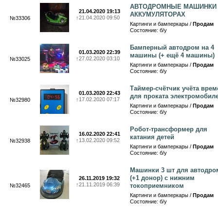
АВТОДРОМНЫЕ МАШИНКИ
21.04.2020 19:13
АККУМУЛЯТОРАХ
↑
21.04.2020 09:50
№33306
Картинги и бамперкары /
Продам
Состояние: б/у
Бамперный автодром на 4
01.03.2020 22:39
машины (+ ещё 4 машины)
↑
27.02.2020 03:10
№33025
Картинги и бамперкары /
Продам
Состояние: б/у
Таймер-счётчик учёта врем
01.03.2020 22:43
для проката электромобил
↑
17.02.2020 07:17
№32980
Картинги и бамперкары /
Продам
Состояние: б/у
Робот-трансформер для
16.02.2020 22:41
катания детей
↑
13.02.2020 09:52
№32938
Картинги и бамперкары /
Продам
Состояние: б/у
Машинки 3 шт для автодро
(+1 донор) с нижним
26.11.2019 19:32
↑
21.11.2019 06:39
токоприемником
№32465
Картинги и бамперкары /
Продам
Состояние: б/у