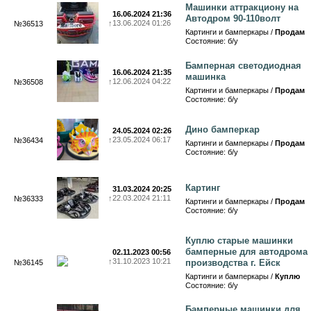
Машинки аттракциону на
16.06.2024 21:36
Автодром 90-110волт
↑
13.06.2024 01:26
№36513
Картинги и бамперкары /
Продам
Состояние: б/у
Бамперная светодиодная
16.06.2024 21:35
машинка
↑
12.06.2024 04:22
№36508
Картинги и бамперкары /
Продам
Состояние: б/у
Дино бамперкар
24.05.2024 02:26
↑
23.05.2024 06:17
№36434
Картинги и бамперкары /
Продам
Состояние: б/у
Картинг
31.03.2024 20:25
↑
22.03.2024 21:11
№36333
Картинги и бамперкары /
Продам
Состояние: б/у
Куплю старые машинки
бамперные для автодрома
02.11.2023 00:56
↑
31.10.2023 10:21
производства г. Ейск
№36145
Картинги и бамперкары /
Куплю
Состояние: б/у
Бамперные машинки для