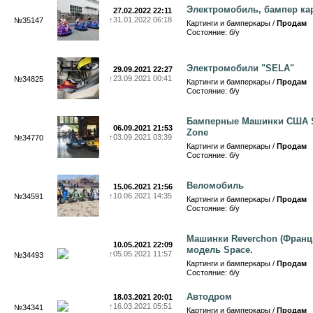
Электромобиль, бампер ка
27.02.2022 22:11
↑
31.01.2022 06:18
№35147
Картинги и бамперкары /
Продам
Состояние: б/у
Электромобили "SELA"
29.09.2021 22:27
↑
23.09.2021 00:41
№34825
Картинги и бамперкары /
Продам
Состояние: б/у
Бамперные Машинки США 
06.09.2021 21:53
Zone
↑
03.09.2021 03:39
№34770
Картинги и бамперкары /
Продам
Состояние: б/у
Веломобиль
15.06.2021 21:56
↑
10.06.2021 14:35
№34591
Картинги и бамперкары /
Продам
Состояние: б/у
Машинки Reverchon (Франц
10.05.2021 22:09
модель Space.
↑
05.05.2021 11:57
№34493
Картинги и бамперкары /
Продам
Состояние: б/у
Автодром
18.03.2021 20:01
↑
16.03.2021 05:51
№34341
Картинги и бамперкары /
Продам