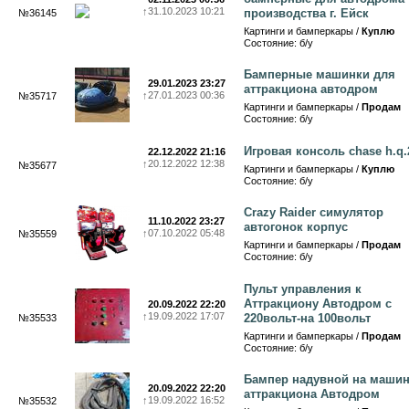
↑
31.10.2023 10:21
производства г. Ейск
№36145
Картинги и бамперкары /
Куплю
Состояние: б/у
Бамперные машинки для
29.01.2023 23:27
аттракциона автодром
↑
27.01.2023 00:36
№35717
Картинги и бамперкары /
Продам
Состояние: б/у
Игровая консоль chase h.q.
22.12.2022 21:16
↑
20.12.2022 12:38
№35677
Картинги и бамперкары /
Куплю
Состояние: б/у
Crazy Raider симулятор
11.10.2022 23:27
автогонок корпус
↑
07.10.2022 05:48
№35559
Картинги и бамперкары /
Продам
Состояние: б/у
Пульт управления к
Аттракциону Автодром с
20.09.2022 22:20
↑
19.09.2022 17:07
220вольт-на 100вольт
№35533
Картинги и бамперкары /
Продам
Состояние: б/у
Бампер надувной на машин
20.09.2022 22:20
аттракциона Автодром
↑
19.09.2022 16:52
№35532