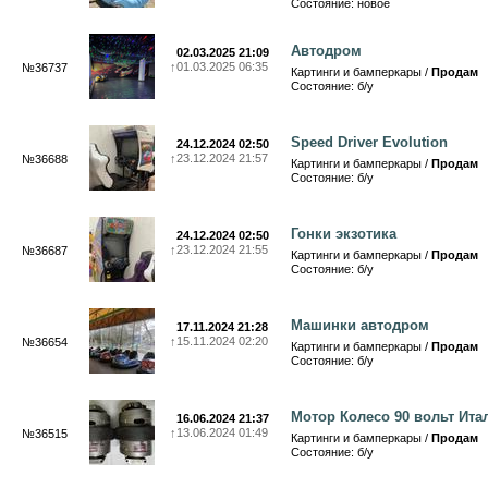
Состояние: новое
Автодром
02.03.2025 21:09
↑
01.03.2025 06:35
№36737
Картинги и бамперкары /
Продам
Состояние: б/у
Speed Driver Evolution
24.12.2024 02:50
↑
23.12.2024 21:57
№36688
Картинги и бамперкары /
Продам
Состояние: б/у
Гонки экзотика
24.12.2024 02:50
↑
23.12.2024 21:55
№36687
Картинги и бамперкары /
Продам
Состояние: б/у
Машинки автодром
17.11.2024 21:28
↑
15.11.2024 02:20
№36654
Картинги и бамперкары /
Продам
Состояние: б/у
Мотор Колесо 90 вольт Ита
16.06.2024 21:37
↑
13.06.2024 01:49
№36515
Картинги и бамперкары /
Продам
Состояние: б/у