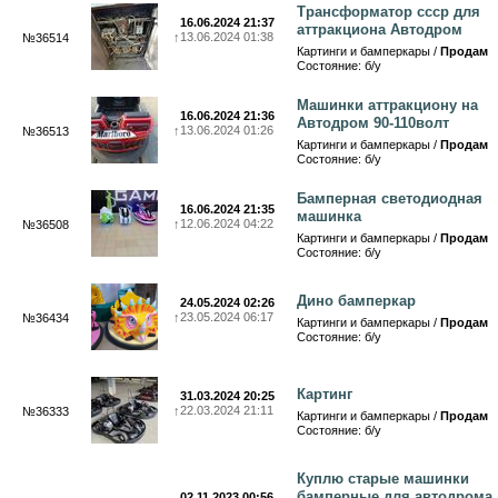
Трансформатор ссср для
16.06.2024 21:37
аттракциона Автодром
↑
13.06.2024 01:38
№36514
Картинги и бамперкары /
Продам
Состояние: б/у
Машинки аттракциону на
16.06.2024 21:36
Автодром 90-110волт
↑
13.06.2024 01:26
№36513
Картинги и бамперкары /
Продам
Состояние: б/у
Бамперная светодиодная
16.06.2024 21:35
машинка
↑
12.06.2024 04:22
№36508
Картинги и бамперкары /
Продам
Состояние: б/у
Дино бамперкар
24.05.2024 02:26
↑
23.05.2024 06:17
№36434
Картинги и бамперкары /
Продам
Состояние: б/у
Картинг
31.03.2024 20:25
↑
22.03.2024 21:11
№36333
Картинги и бамперкары /
Продам
Состояние: б/у
Куплю старые машинки
бамперные для автодрома
02.11.2023 00:56