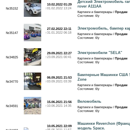
Детский Электромобиль ra
10.02.2022 01:29
rover A111AA
↑
01.02.2022 13:24
№35152
Картинги и бамперкары /
Продам
Состояние: б/у
Электромобиль, бампер ка
27.02.2022 22:11
↑
31.01.2022 06:18
№35147
Картинги и бамперкары /
Продам
Состояние: б/у
Электромобили "SELA"
29.09.2021 22:27
↑
23.09.2021 00:41
№34825
Картинги и бамперкары /
Продам
Состояние: б/у
Бамперные Машинки США 
06.09.2021 21:53
Zone
↑
03.09.2021 03:39
№34770
Картинги и бамперкары /
Продам
Состояние: б/у
Веломобиль
15.06.2021 21:56
↑
10.06.2021 14:35
№34591
Картинги и бамперкары /
Продам
Состояние: б/у
Машинки Reverchon (Франц
10.05.2021 22:09
модель Space.
↑
05.05.2021 11:57