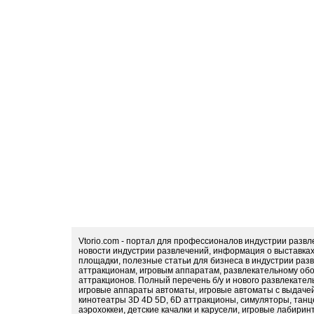
Vtorio.com - портал для профессионалов индустрии разв
новости индустрии развлечений, информация о выставка
площадки, полезные статьи для бизнеса в индустрии раз
аттракционам, игровым аппаратам, развлекательному обо
аттракционов. Полный перечень б/у и нового развлекател
игровые аппараты автоматы, игровые автоматы с выдачей
кинотеатры 3D 4D 5D, 6D аттракционы, симуляторы, тан
аэрохоккеи, детские качалки и карусели, игровые лабири