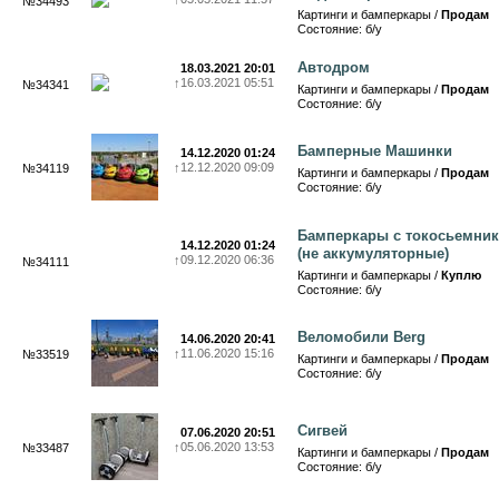
№34493
Картинги и бамперкары /
Продам
Состояние: б/у
Автодром
18.03.2021 20:01
↑
16.03.2021 05:51
№34341
Картинги и бамперкары /
Продам
Состояние: б/у
Бамперные Машинки
14.12.2020 01:24
↑
12.12.2020 09:09
№34119
Картинги и бамперкары /
Продам
Состояние: б/у
Бамперкары с токосьемни
14.12.2020 01:24
(не аккумуляторные)
↑
09.12.2020 06:36
№34111
Картинги и бамперкары /
Куплю
Состояние: б/у
Веломобили Berg
14.06.2020 20:41
↑
11.06.2020 15:16
№33519
Картинги и бамперкары /
Продам
Состояние: б/у
Сигвей
07.06.2020 20:51
↑
05.06.2020 13:53
№33487
Картинги и бамперкары /
Продам
Состояние: б/у