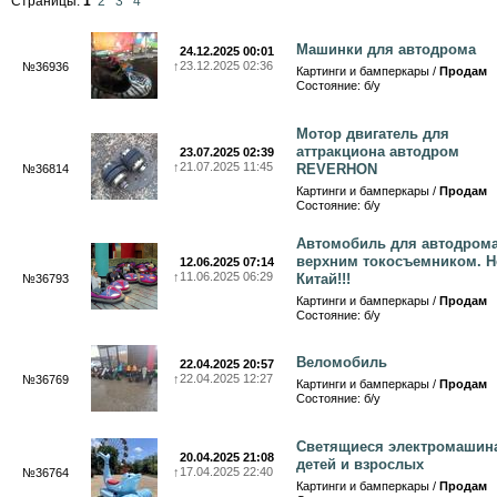
Страницы:
1
2
3
4
Машинки для автодрома
24.12.2025 00:01
↑
23.12.2025 02:36
№36936
Картинги и бамперкары /
Продам
Состояние: б/у
Мотор двигатель для
аттракциона автодром
23.07.2025 02:39
↑
21.07.2025 11:45
REVERHON
№36814
Картинги и бамперкары /
Продам
Состояние: б/у
Автомобиль для автодрома
верхним токосъемником. Н
12.06.2025 07:14
↑
11.06.2025 06:29
Китай!!!
№36793
Картинги и бамперкары /
Продам
Состояние: б/у
Веломобиль
22.04.2025 20:57
↑
22.04.2025 12:27
№36769
Картинги и бамперкары /
Продам
Состояние: б/у
Светящиеся электромашин
20.04.2025 21:08
детей и взрослых
↑
17.04.2025 22:40
№36764
Картинги и бамперкары /
Продам