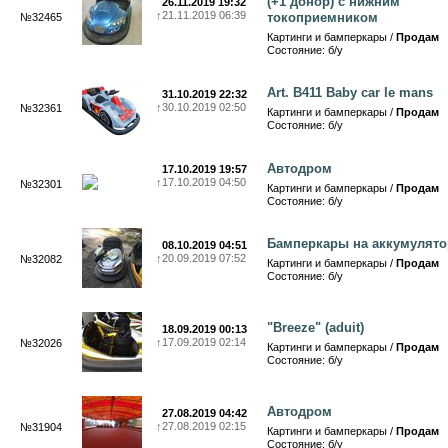
(+1 донор) с нижним
26.11.2019 19:32
↑
21.11.2019 06:39
токоприемником
№32465
Картинги и бамперкары /
Продам
Состояние: б/у
Art. B411 Baby car le mans
31.10.2019 22:32
↑
30.10.2019 02:50
№32361
Картинги и бамперкары /
Продам
Состояние: б/у
Автодром
17.10.2019 19:57
↑
17.10.2019 04:50
№32301
Картинги и бамперкары /
Продам
Состояние: б/у
Бамперкары на аккумулято
08.10.2019 04:51
↑
20.09.2019 07:52
№32082
Картинги и бамперкары /
Продам
Состояние: б/у
"Breeze" (aduit)
18.09.2019 00:13
↑
17.09.2019 02:14
№32026
Картинги и бамперкары /
Продам
Состояние: б/у
Автодром
27.08.2019 04:42
↑
27.08.2019 02:15
№31904
Картинги и бамперкары /
Продам
Состояние: б/у