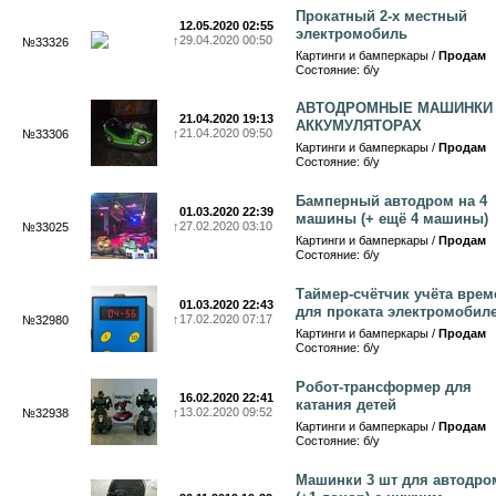
Прокатный 2-х местный
12.05.2020 02:55
электромобиль
↑
29.04.2020 00:50
№33326
Картинги и бамперкары /
Продам
Состояние: б/у
АВТОДРОМНЫЕ МАШИНКИ
21.04.2020 19:13
АККУМУЛЯТОРАХ
↑
21.04.2020 09:50
№33306
Картинги и бамперкары /
Продам
Состояние: б/у
Бамперный автодром на 4
01.03.2020 22:39
машины (+ ещё 4 машины)
↑
27.02.2020 03:10
№33025
Картинги и бамперкары /
Продам
Состояние: б/у
Таймер-счётчик учёта врем
01.03.2020 22:43
для проката электромобил
↑
17.02.2020 07:17
№32980
Картинги и бамперкары /
Продам
Состояние: б/у
Робот-трансформер для
16.02.2020 22:41
катания детей
↑
13.02.2020 09:52
№32938
Картинги и бамперкары /
Продам
Состояние: б/у
Машинки 3 шт для автодро