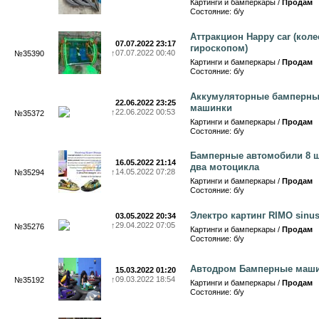
Картинги и бамперкары /
Продам
Состояние: б/у
Аттракцион Happy car (коле
07.07.2022 23:17
гироскопом)
↑
07.07.2022 00:40
№35390
Картинги и бамперкары /
Продам
Состояние: б/у
Аккумуляторные бамперн
22.06.2022 23:25
машинки
↑
22.06.2022 00:53
№35372
Картинги и бамперкары /
Продам
Состояние: б/у
Бамперные автомобили 8 ш
16.05.2022 21:14
два мотоцикла
↑
14.05.2022 07:28
№35294
Картинги и бамперкары /
Продам
Состояние: б/у
Электро картинг RIMO sinu
03.05.2022 20:34
↑
29.04.2022 07:05
№35276
Картинги и бамперкары /
Продам
Состояние: б/у
Автодром Бамперные маш
15.03.2022 01:20
↑
09.03.2022 18:54
№35192
Картинги и бамперкары /
Продам
Состояние: б/у