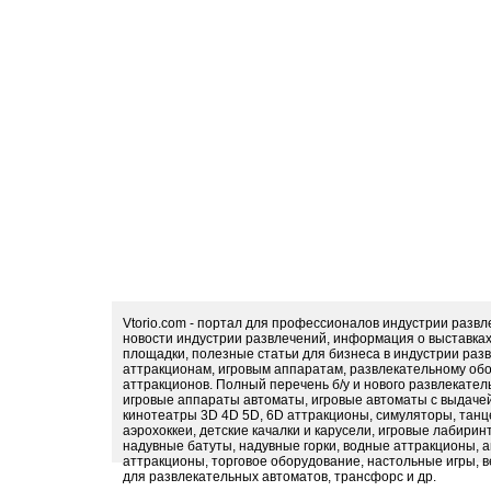
Vtorio.com - портал для профессионалов индустрии разв
новости индустрии развлечений, информация о выставка
площадки, полезные статьи для бизнеса в индустрии раз
аттракционам, игровым аппаратам, развлекательному обо
аттракционов. Полный перечень б/у и нового развлекател
игровые аппараты автоматы, игровые автоматы с выдачей
кинотеатры 3D 4D 5D, 6D аттракционы, симуляторы, тан
аэрохоккеи, детские качалки и карусели, игровые лабири
надувные батуты, надувные горки, водные аттракционы, 
аттракционы, торговое оборудование, настольные игры, в
для развлекательных автоматов, трансфорс и др.