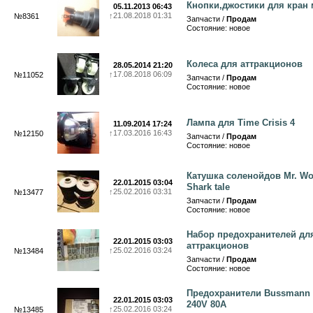
Кнопки,джостики для кран
05.11.2013 06:43
↑
21.08.2018 01:31
№8361
Запчасти /
Продам
Состояние: новое
Колеса для аттракционов
28.05.2014 21:20
↑
17.08.2018 06:09
№11052
Запчасти /
Продам
Состояние: новое
Лампа для Time Crisis 4
11.09.2014 17:24
↑
17.03.2016 16:43
№12150
Запчасти /
Продам
Состояние: новое
Катушка соленойдов Mr. Wol
22.01.2015 03:04
Shark tale
↑
25.02.2016 03:31
№13477
Запчасти /
Продам
Состояние: новое
Набор предохранителей дл
22.01.2015 03:03
аттракционов
↑
25.02.2016 03:24
№13484
Запчасти /
Продам
Состояние: новое
Предохранители Bussmann
22.01.2015 03:03
240V 80A
↑
25.02.2016 03:24
№13485