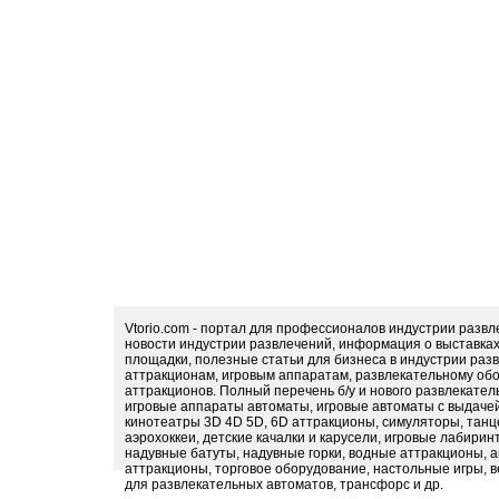
Vtorio.com - портал для профессионалов индустрии разв
новости индустрии развлечений, информация о выставка
площадки, полезные статьи для бизнеса в индустрии раз
аттракционам, игровым аппаратам, развлекательному обо
аттракционов. Полный перечень б/у и нового развлекател
игровые аппараты автоматы, игровые автоматы с выдачей
кинотеатры 3D 4D 5D, 6D аттракционы, симуляторы, тан
аэрохоккеи, детские качалки и карусели, игровые лабири
надувные батуты, надувные горки, водные аттракционы, 
аттракционы, торговое оборудование, настольные игры, в
для развлекательных автоматов, трансфорс и др.