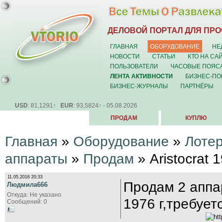
ДЕЛОВОЙ ПОРТАЛ ДЛЯ ПР
ГЛАВНАЯ
ОБОРУДОВАНИЕ
НЕ
НОВОСТИ
СТАТЬИ
КТО НА СА
ПОЛЬЗОВАТЕЛИ
ЧАСОВЫЕ ПОЯС
ЛЕНТА АКТИВНОСТИ
БИЗНЕС-ПО
БИЗНЕС-ЖУРНАЛЫ
ПАРТНЁРЫ
USD
: 81,1291↑
EUR
: 93,5824↑ - 05.08.2026
ПРОДАМ
КУПЛЮ
Главная
»
Оборудование
»
Лоте
аппараты
»
Продам
» Aristocrat 
11.05.2016 20:33
Продам 2 аппар
Людмила666
Откуда: Не указано
1976 г,требует
Сообщений: 0