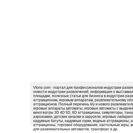
Vtorio.com - портал для профессионалов индустрии разв
новости индустрии развлечений, информация о выставка
площадки, полезные статьи для бизнеса в индустрии раз
аттракционам, игровым аппаратам, развлекательному обо
аттракционов. Полный перечень б/у и нового развлекател
игровые аппараты автоматы, игровые автоматы с выдачей
кинотеатры 3D 4D 5D, 6D аттракционы, симуляторы, тан
аэрохоккеи, детские качалки и карусели, игровые лабири
надувные батуты, надувные горки, водные аттракционы, 
аттракционы, торговое оборудование, настольные игры, в
для развлекательных автоматов, трансфорс и др.