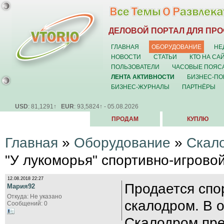
ДЕЛОВОЙ ПОРТАЛ ДЛЯ ПР
ГЛАВНАЯ
ОБОРУДОВАНИЕ
НЕ
НОВОСТИ
СТАТЬИ
КТО НА СА
ПОЛЬЗОВАТЕЛИ
ЧАСОВЫЕ ПОЯС
ЛЕНТА АКТИВНОСТИ
БИЗНЕС-ПО
БИЗНЕС-ЖУРНАЛЫ
ПАРТНЁРЫ
USD
: 81,1291↑
EUR
: 93,5824↑ - 05.08.2026
ПРОДАМ
КУПЛЮ
Главная
»
Оборудование
»
Скал
"У лукоморья" спортивно-игрово
12.08.2018 22:27
Продается спо
Мария92
Откуда: Не указано
скалодром. В 
Сообщений: 0
Скалодром пре