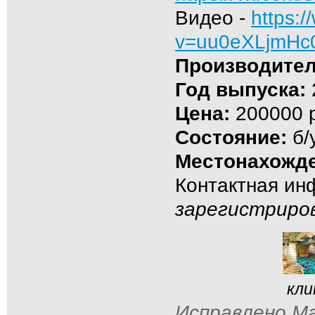
Видео -
https:
v=uu0eXLjmHc
Производител
Год выпуска:
Цена:
200000 р
Состояние:
б/
Местонахожде
Контактная и
зарегистриро
кли
Исправлено Ма