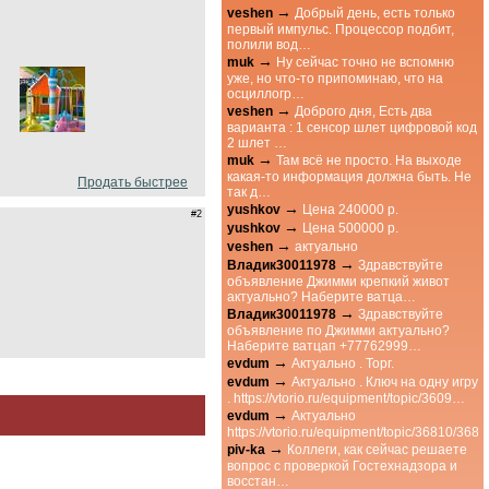
→
veshen
Добрый день, есть только
первый импульс. Процессор подбит,
полили вод…
→
muk
Ну сейчас точно не вспомню
уже, но что-то припоминаю, что на
осциллогр…
→
veshen
Доброго дня, Есть два
варианта : 1 сенсор шлет цифровой код
2 шлет …
→
muk
Там всё не просто. На выходе
какая-то информация должна быть. Не
Продать быстрее
так д…
→
yushkov
Цена 240000 р.
#2
→
yushkov
Цена 500000 р.
→
veshen
актуально
→
Владик30011978
Здравствуйте
объявление Джимми крепкий живот
актуально? Наберите ватца…
→
Владик30011978
Здравствуйте
объявление по Джимми актуально?
Наберите ватцап +77762999…
→
evdum
Актуально . Торг.
→
evdum
Актуально . Ключ на одну игру
. https://vtorio.ru/equipment/topic/3609…
→
evdum
Актуально
https://vtorio.ru/equipment/topic/36810/3
→
piv-ka
Коллеги, как сейчас решаете
вопрос с проверкой Гостехнадзора и
восстан…