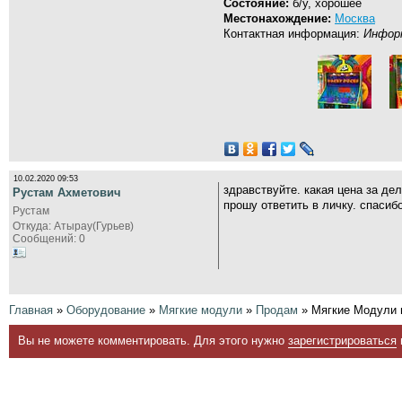
Состояние:
б/у, хорошее
Местонахождение:
Москва
Контактная информация:
Информ
10.02.2020 09:53
здравствуйте. какая цена за де
Рустам Ахметович
прошу ответить в личку. спасибо
Рустам
Откуда: Атырау(Гурьев)
Сообщений: 0
Главная
»
Оборудование
»
Мягкие модули
»
Продам
» Мягкие Модули 
Вы не можете комментировать. Для этого нужно
зарегистрироваться