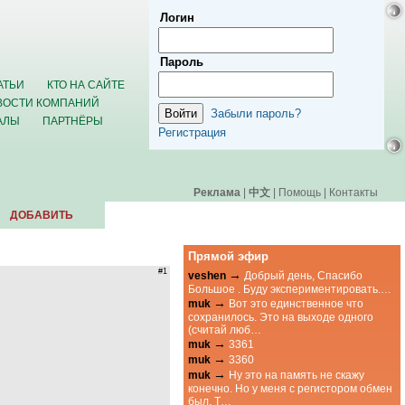
Логин
Пароль
АТЬИ
КТО НА САЙТЕ
ВОСТИ КОМПАНИЙ
Забыли пароль?
АЛЫ
ПАРТНЁРЫ
Регистрация
Реклама
|
中文
|
Помощь
|
Контакты
ДОБАВИТЬ
Прямой эфир
#1
→
veshen
Добрый день, Спасибо
Большое . Буду экспериментировать.…
→
muk
Вот это единственное что
сохранилось. Это на выходе одного
(считай люб…
→
muk
3361
→
muk
3360
→
muk
Ну это на память не скажу
конечно. Но у меня с регистором обмен
был. Т…