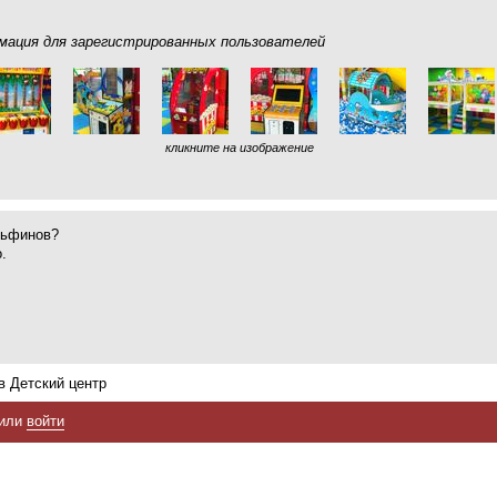
ация для зарегистрированных пользователей
кликните на изображение
льфинов?
.
в Детский центр
или
войти