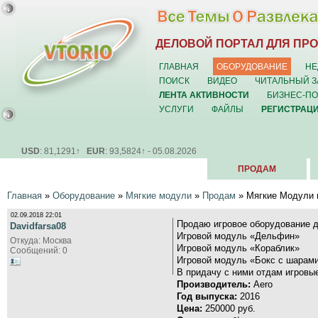
ДЕЛОВОЙ ПОРТАЛ ДЛЯ ПР
ГЛАВНАЯ
ОБОРУДОВАНИЕ
НЕ
ПОИСК
ВИДЕО
ЧИТАЛЬНЫЙ З
ЛЕНТА АКТИВНОСТИ
БИЗНЕС-П
УСЛУГИ
ФАЙЛЫ
РЕГИСТРАЦ
USD
: 81,1291↑
EUR
: 93,5824↑ - 05.08.2026
ПРОДАМ
Главная
»
Оборудование
»
Мягкие модули
»
Продам
» Мягкие Модули 
02.09.2018 22:01
Продаю игровое оборудование д
Davidfarsa08
Игровой модуль «Дельфин»
Откуда: Москва
Игровой модуль «Кораблик»
Сообщений: 0
Игровой модуль «Бокс с шарам
В придачу с ними отдам игровы
Производитель:
Aero
Год выпуска:
2016
Цена:
250000 руб.