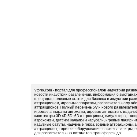
Vtorio.com - портал для профессионалов индустрии разв
новости индустрии развлечений, информация о выставка
площадки, полезные статьи для бизнеса в индустрии раз
аттракционам, игровым аппаратам, развлекательному обо
аттракционов. Полный перечень б/у и нового развлекател
игровые аппараты автоматы, игровые автоматы с выдачей
кинотеатры 3D 4D 5D, 6D аттракционы, симуляторы, тан
аэрохоккеи, детские качалки и карусели, игровые лабири
надувные батуты, надувные горки, водные аттракционы, 
аттракционы, торговое оборудование, настольные игры, в
для развлекательных автоматов, трансфорс и др.