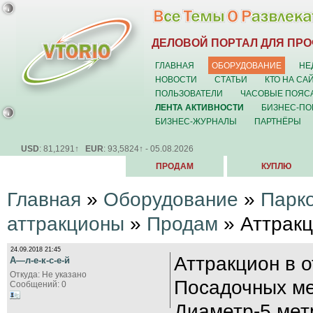
ДЕЛОВОЙ ПОРТАЛ ДЛЯ ПР
ГЛАВНАЯ
ОБОРУДОВАНИЕ
НЕ
НОВОСТИ
СТАТЬИ
КТО НА СА
ПОЛЬЗОВАТЕЛИ
ЧАСОВЫЕ ПОЯС
ЛЕНТА АКТИВНОСТИ
БИЗНЕС-ПО
БИЗНЕС-ЖУРНАЛЫ
ПАРТНЁРЫ
USD
: 81,1291↑
EUR
: 93,5824↑ - 05.08.2026
ПРОДАМ
КУПЛЮ
Главная
»
Оборудование
»
Парк
аттракционы
»
Продам
» Аттракц
24.09.2018 21:45
Аттракцион в 
А—л-е-к-с-е-й
Откуда: Не указано
Посадочных ме
Сообщений: 0
Диаметр-5 мет