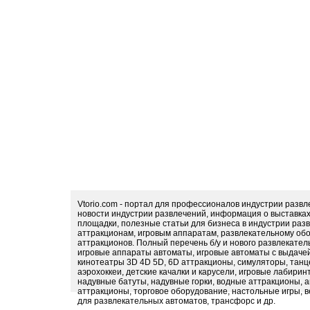
Vtorio.com - портал для профессионалов индустрии разв
новости индустрии развлечений, информация о выставка
площадки, полезные статьи для бизнеса в индустрии раз
аттракционам, игровым аппаратам, развлекательному обо
аттракционов. Полный перечень б/у и нового развлекател
игровые аппараты автоматы, игровые автоматы с выдачей
кинотеатры 3D 4D 5D, 6D аттракционы, симуляторы, тан
аэрохоккеи, детские качалки и карусели, игровые лабири
надувные батуты, надувные горки, водные аттракционы, 
аттракционы, торговое оборудование, настольные игры, в
для развлекательных автоматов, трансфорс и др.