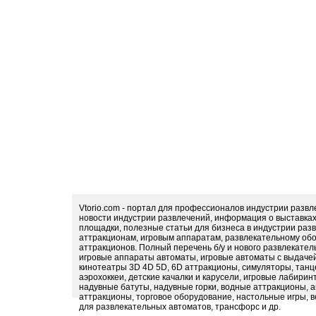
Vtorio.com - портал для профессионалов индустрии разв
новости индустрии развлечений, информация о выставка
площадки, полезные статьи для бизнеса в индустрии раз
аттракционам, игровым аппаратам, развлекательному обо
аттракционов. Полный перечень б/у и нового развлекател
игровые аппараты автоматы, игровые автоматы с выдачей
кинотеатры 3D 4D 5D, 6D аттракционы, симуляторы, тан
аэрохоккеи, детские качалки и карусели, игровые лабири
надувные батуты, надувные горки, водные аттракционы, 
аттракционы, торговое оборудование, настольные игры, в
для развлекательных автоматов, трансфорс и др.