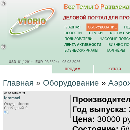
ДЕЛОВОЙ ПОРТАЛ ДЛЯ ПР
ГЛАВНАЯ
ОБОРУДОВАНИЕ
НЕ
НОВОСТИ
СТАТЬИ
КТО НА СА
ПОЛЬЗОВАТЕЛИ
ЧАСОВЫЕ ПОЯС
ЛЕНТА АКТИВНОСТИ
БИЗНЕС-ПО
БИЗНЕС-ЖУРНАЛЫ
ПАРТНЁРЫ
USD
: 81,1291↑
EUR
: 93,5824↑ - 05.08.2026
ПРОДАМ
КУПЛЮ
Главная
»
Оборудование
»
Аэро
03.07.2019 02:21
Производител
Igromaxi
Откуда: Ижевск
Год выпуска:
Сообщений: 0
Цена:
30000 ру
Состояние:
б/