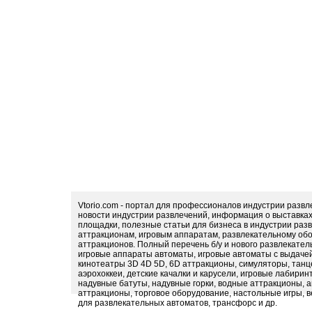
Vtorio.com - портал для профессионалов индустрии разв
новости индустрии развлечений, информация о выставка
площадки, полезные статьи для бизнеса в индустрии раз
аттракционам, игровым аппаратам, развлекательному обо
аттракционов. Полный перечень б/у и нового развлекател
игровые аппараты автоматы, игровые автоматы с выдачей
кинотеатры 3D 4D 5D, 6D аттракционы, симуляторы, тан
аэрохоккеи, детские качалки и карусели, игровые лабири
надувные батуты, надувные горки, водные аттракционы, 
аттракционы, торговое оборудование, настольные игры, в
для развлекательных автоматов, трансфорс и др.