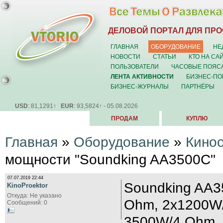
ДЕЛОВОЙ ПОРТАЛ ДЛЯ ПР
ГЛАВНАЯ
ОБОРУДОВАНИЕ
НЕ
НОВОСТИ
СТАТЬИ
КТО НА СА
ПОЛЬЗОВАТЕЛИ
ЧАСОВЫЕ ПОЯС
ЛЕНТА АКТИВНОСТИ
БИЗНЕС-ПО
БИЗНЕС-ЖУРНАЛЫ
ПАРТНЁРЫ
USD
: 81,1291↑
EUR
: 93,5824↑ - 05.08.2026
ПРОДАМ
КУПЛЮ
Главная
»
Оборудование
»
Кино
мощности "Soundking AA3500C"
07.07.2019 22:44
Soundking AA3
KinoProektor
Откуда: Не указано
Ohm, 2x1200W
Сообщений: 0
3500W/4 Ohm, 