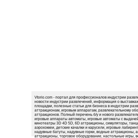
Vtorio.com - портал для профессионалов индустрии разв
новости индустрии развлечений, информация о выставка
площадки, полезные статьи для бизнеса в индустрии раз
аттракционам, игровым аппаратам, развлекательному обо
аттракционов. Полный перечень б/у и нового развлекател
игровые аппараты автоматы, игровые автоматы с выдачей
кинотеатры 3D 4D 5D, 6D аттракционы, симуляторы, тан
аэрохоккеи, детские качалки и карусели, игровые лабири
надувные батуты, надувные горки, водные аттракционы, 
аттракционы, торговое оборудование, настольные игры, в