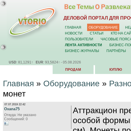
ДЕЛОВОЙ ПОРТАЛ ДЛЯ ПР
ГЛАВНАЯ
ОБОРУДОВАНИЕ
НЕ
НОВОСТИ
СТАТЬИ
КТО НА СА
ПОЛЬЗОВАТЕЛИ
ЧАСОВЫЕ ПОЯС
ЛЕНТА АКТИВНОСТИ
БИЗНЕС-ПО
БИЗНЕС-ЖУРНАЛЫ
ПАРТНЁРЫ
USD
: 81,1291↑
EUR
: 93,5824↑ - 05.08.2026
ПРОДАМ
КУПЛЮ
Главная
»
Оборудование
»
Разн
монет
07.07.2019 22:42
Аттракцион пр
Oxana75
Откуда: Не указано
особой формы 
Сообщений: 0
см). Монеты п