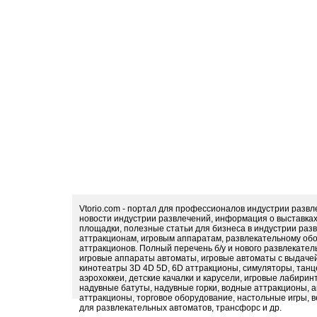
Vtorio.com - портал для профессионалов индустрии разв
новости индустрии развлечений, информация о выставка
площадки, полезные статьи для бизнеса в индустрии раз
аттракционам, игровым аппаратам, развлекательному обо
аттракционов. Полный перечень б/у и нового развлекател
игровые аппараты автоматы, игровые автоматы с выдачей
кинотеатры 3D 4D 5D, 6D аттракционы, симуляторы, тан
аэрохоккеи, детские качалки и карусели, игровые лабири
надувные батуты, надувные горки, водные аттракционы, 
аттракционы, торговое оборудование, настольные игры, в
для развлекательных автоматов, трансфорс и др.