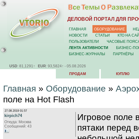
ДЕЛОВОЙ ПОРТАЛ ДЛЯ ПР
ГЛАВНАЯ
ОБОРУДОВАНИЕ
НЕ
НОВОСТИ
СТАТЬИ
КТО НА СА
ПОЛЬЗОВАТЕЛИ
ЧАСОВЫЕ ПОЯС
ЛЕНТА АКТИВНОСТИ
БИЗНЕС-ПО
БИЗНЕС-ЖУРНАЛЫ
ПАРТНЁРЫ
USD
: 81,1291↑
EUR
: 93,5824↑ - 05.08.2026
ПРОДАМ
КУПЛЮ
Главная
»
Оборудование
»
Аэро
поле на Hot Flash
27.08.2019 01:57
Игровое поле 
kirpich74
Откуда: Москва
пятаки перед в
Сообщений: 43
небольшой нед