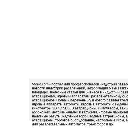
Vtorio.com - портал для профессионалов индустрии разв
новости индустрии развлечений, информация о выставка
площадки, полезные статьи для бизнеса в индустрии раз
аттракционам, игровым аппаратам, развлекательному обо
аттракционов. Полный перечень б/у и нового развлекател
игровые аппараты автоматы, игровые автоматы с выдачей
кинотеатры 3D 4D 5D, 6D аттракционы, симуляторы, тан
аэрохоккеи, детские качалки и карусели, игровые лабири
надувные батуты, надувные горки, водные аттракционы, 
аттракционы, торговое оборудование, настольные игры, в
для развлекательных автоматов, трансфорс и др.