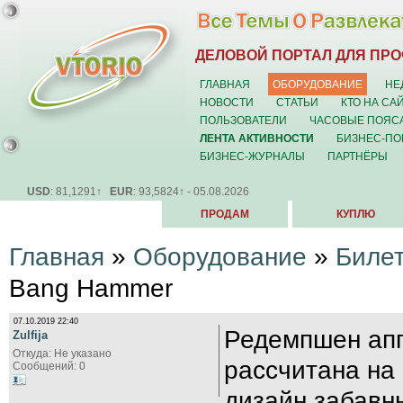
ДЕЛОВОЙ ПОРТАЛ ДЛЯ ПР
ГЛАВНАЯ
ОБОРУДОВАНИЕ
НЕ
НОВОСТИ
СТАТЬИ
КТО НА СА
ПОЛЬЗОВАТЕЛИ
ЧАСОВЫЕ ПОЯС
ЛЕНТА АКТИВНОСТИ
БИЗНЕС-ПО
БИЗНЕС-ЖУРНАЛЫ
ПАРТНЁРЫ
USD
: 81,1291↑
EUR
: 93,5824↑ - 05.08.2026
ПРОДАМ
КУПЛЮ
Главная
»
Оборудование
»
Биле
Bang Hammer
07.10.2019 22:40
Редемпшен апп
Zulfija
Откуда: Не указано
рассчитана на 
Сообщений: 0
дизайн,забавн