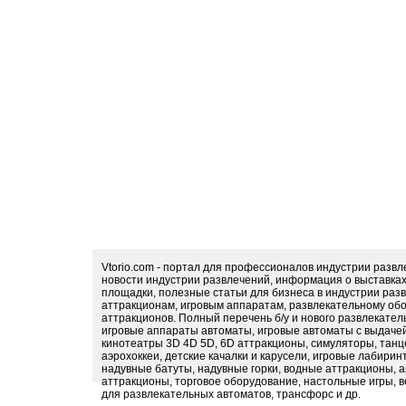
Vtorio.com - портал для профессионалов индустрии разв
новости индустрии развлечений, информация о выставка
площадки, полезные статьи для бизнеса в индустрии раз
аттракционам, игровым аппаратам, развлекательному обо
аттракционов. Полный перечень б/у и нового развлекател
игровые аппараты автоматы, игровые автоматы с выдачей
кинотеатры 3D 4D 5D, 6D аттракционы, симуляторы, тан
аэрохоккеи, детские качалки и карусели, игровые лабири
надувные батуты, надувные горки, водные аттракционы, 
аттракционы, торговое оборудование, настольные игры, в
для развлекательных автоматов, трансфорс и др.