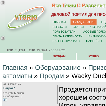
ДЕЛОВОЙ ПОРТАЛ ДЛЯ ПР
ГЛАВНАЯ
ОБОРУДОВАНИЕ
НЕ
НОВОСТИ
СТАТЬИ
КТО НА СА
ПОЛЬЗОВАТЕЛИ
ЧАСОВЫЕ ПОЯС
ЛЕНТА АКТИВНОСТИ
БИЗНЕС-ПО
БИЗНЕС-ЖУРНАЛЫ
ПАРТНЁРЫ
USD
: 81,1291↑
EUR
: 93,5824↑ - 05.08.2026
ПРОДАМ
КУПЛЮ
Главная
»
Оборудование
»
Приз
автоматы
»
Продам
» Wacky Duc
02.12.2019 02:49
Продается при
Баграт7
Откуда: Москва
хорошем состо
Сообщений: 0
Игрок, управля