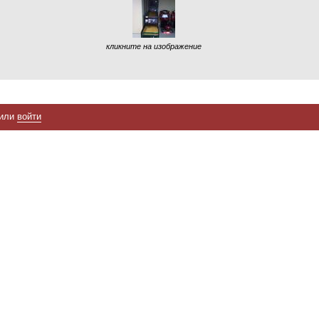
кликните на изображение
или
войти