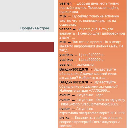
→
veshen
Добрый день, есть только
первый импульс. Процессор подбит,
полили вод…
→
muk
Ну сейчас точно не вспомню
уже, но что-то припоминаю, что на
осциллогр…
Продать быстрее
→
veshen
Доброго дня, Есть два
варианта : 1 сенсор шлет цифровой код
2 шлет …
→
muk
Там всё не просто. На выходе
какая-то информация должна быть. Не
так д…
→
yushkov
Цена 240000 р.
→
yushkov
Цена 500000 р.
→
veshen
актуально
→
Владик30011978
Здравствуйте
объявление Джимми крепкий живот
актуально? Наберите ватца…
→
Владик30011978
Здравствуйте
объявление по Джимми актуально?
Наберите ватцап +77762999…
→
evdum
Актуально . Торг.
→
evdum
Актуально . Ключ на одну игру
. https://vtorio.ru/equipment/topic/3609…
→
evdum
Актуально
https://vtorio.ru/equipment/topic/36810/3
→
piv-ka
Коллеги, как сейчас решаете
вопрос с проверкой Гостехнадзора и
восстан…