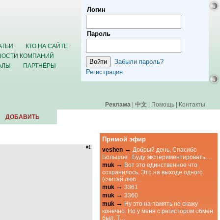
Логин
Пароль
АТЬИ
КТО НА САЙТЕ
ВОСТИ КОМПАНИЙ
Забыли пароль?
АЛЫ
ПАРТНЁРЫ
Регистрация
Реклама
|
中文
|
Помощь
|
Контакты
ДОБАВИТЬ
Прямой эфир
#1
→
veshen
Добрый день, Спасибо
Большое . Буду экспериментировать.…
→
muk
Вот это единственное что
сохранилось. Это на выходе одного
(считай люб…
→
muk
3361
→
muk
3360
→
muk
Ну это на память не скажу
конечно. Но у меня с регистором обмен
был. Т…