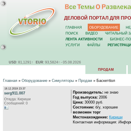
ДЕЛОВОЙ ПОРТАЛ ДЛЯ ПР
ГЛАВНАЯ
ОБОРУДОВАНИЕ
НЕ
ПОИСК
ВИДЕО
ЧИТАЛЬНЫЙ З
ЛЕНТА АКТИВНОСТИ
БИЗНЕС-П
УСЛУГИ
ФАЙЛЫ
РЕГИСТРАЦ
USD
: 81,1291↑
EUR
: 93,5824↑ - 05.08.2026
ПРОДАМ
Главная
»
Оборудование
»
Симуляторы
»
Продам
» Баскетбол
18.12.2019 23:37
Производитель:
не знаю
serg911.007
Год выпуска:
2006
Откуда: Кириши
Цена:
30000 руб.
Сообщений: 0
Состояние:
б/у, хорошее
возможен торг
Местонахождение:
Кириши
Контактная информация:
Информ