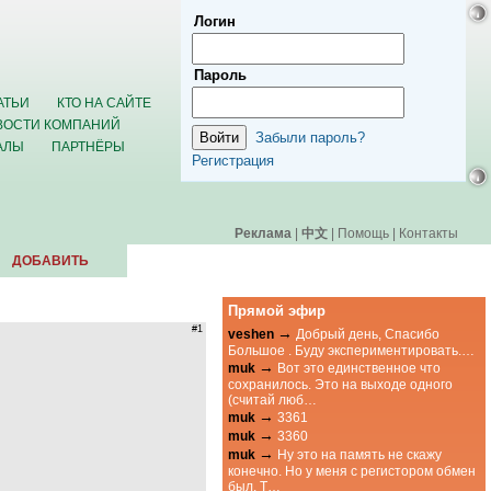
Логин
Пароль
АТЬИ
КТО НА САЙТЕ
ВОСТИ КОМПАНИЙ
Забыли пароль?
АЛЫ
ПАРТНЁРЫ
Регистрация
Реклама
|
中文
|
Помощь
|
Контакты
ДОБАВИТЬ
Прямой эфир
#1
→
veshen
Добрый день, Спасибо
Большое . Буду экспериментировать.…
→
muk
Вот это единственное что
сохранилось. Это на выходе одного
(считай люб…
→
muk
3361
→
muk
3360
→
muk
Ну это на память не скажу
конечно. Но у меня с регистором обмен
был. Т…