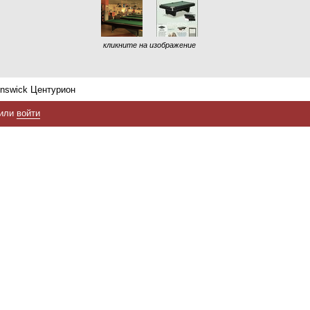
кликните на изображение
nswick Центурион
или
войти