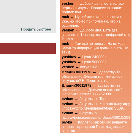
→
veshen
Добрый день, есть только
первый импульс. Процессор подбит,
полили вод…
→
muk
Ну сейчас точно не вспомню
уже, но что-то припоминаю, что на
осциллогр…
Продать быстрее
→
veshen
Доброго дня, Есть два
варианта : 1 сенсор шлет цифровой код
2 шлет …
→
muk
Там всё не просто. На выходе
какая-то информация должна быть. Не
так д…
→
yushkov
Цена 240000 р.
→
yushkov
Цена 500000 р.
→
veshen
актуально
→
Владик30011978
Здравствуйте
объявление Джимми крепкий живот
актуально? Наберите ватца…
→
Владик30011978
Здравствуйте
объявление по Джимми актуально?
Наберите ватцап +77762999…
→
evdum
Актуально . Торг.
→
evdum
Актуально . Ключ на одну игру
. https://vtorio.ru/equipment/topic/3609…
→
evdum
Актуально
https://vtorio.ru/equipment/topic/36810/3
→
piv-ka
Коллеги, как сейчас решаете
вопрос с проверкой Гостехнадзора и
восстан…