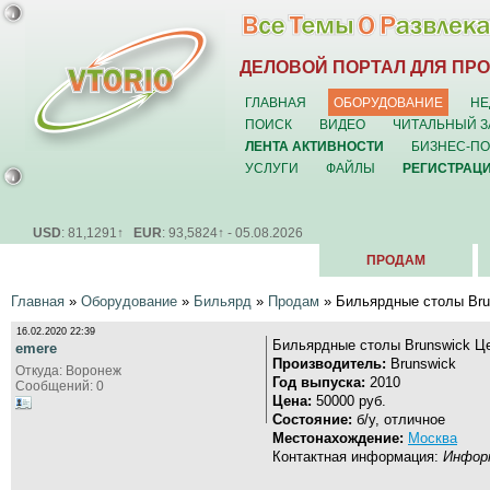
ДЕЛОВОЙ ПОРТАЛ ДЛЯ ПР
ГЛАВНАЯ
ОБОРУДОВАНИЕ
НЕ
ПОИСК
ВИДЕО
ЧИТАЛЬНЫЙ З
ЛЕНТА АКТИВНОСТИ
БИЗНЕС-П
УСЛУГИ
ФАЙЛЫ
РЕГИСТРАЦ
USD
: 81,1291↑
EUR
: 93,5824↑ - 05.08.2026
ПРОДАМ
Главная
»
Оборудование
»
Бильярд
»
Продам
» Бильярдные столы Bru
16.02.2020 22:39
Бильярдные столы Brunswick Це
emere
Производитель:
Brunswick
Откуда: Воронеж
Год выпуска:
2010
Сообщений: 0
Цена:
50000 руб.
Состояние:
б/у, отличное
Местонахождение:
Москва
Контактная информация:
Информ