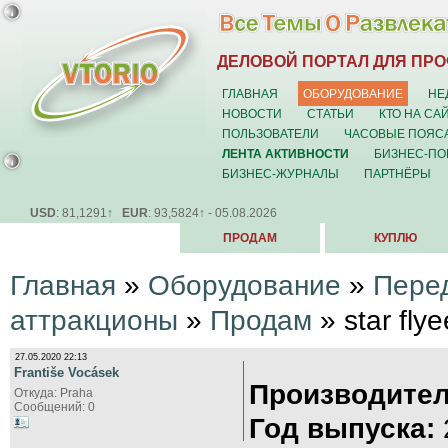
ДЕЛОВОЙ ПОРТАЛ ДЛЯ ПР
ГЛАВНАЯ
ОБОРУДОВАНИЕ
НЕ
НОВОСТИ
СТАТЬИ
КТО НА СА
ПОЛЬЗОВАТЕЛИ
ЧАСОВЫЕ ПОЯС
ЛЕНТА АКТИВНОСТИ
БИЗНЕС-ПО
БИЗНЕС-ЖУРНАЛЫ
ПАРТНЁРЫ
USD
: 81,1291↑
EUR
: 93,5824↑ - 05.08.2026
ПРОДАМ
КУПЛЮ
Главная
»
Оборудование
»
Пере
аттракционы
»
Продам
» star flye
27.05.2020 22:13
Františe Vocásek
Производител
Откуда: Praha
Сообщений: 0
Год выпуска: