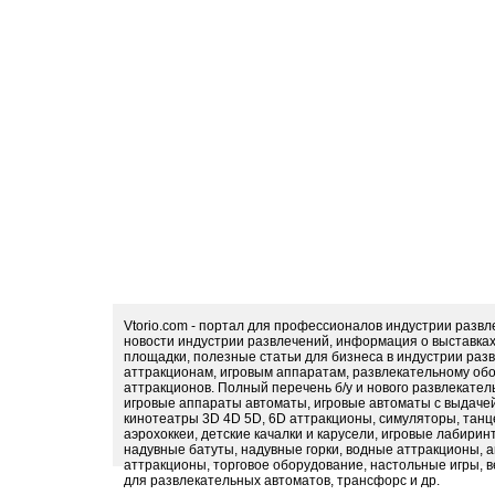
Vtorio.com - портал для профессионалов индустрии разв
новости индустрии развлечений, информация о выставка
площадки, полезные статьи для бизнеса в индустрии раз
аттракционам, игровым аппаратам, развлекательному обо
аттракционов. Полный перечень б/у и нового развлекател
игровые аппараты автоматы, игровые автоматы с выдачей
кинотеатры 3D 4D 5D, 6D аттракционы, симуляторы, тан
аэрохоккеи, детские качалки и карусели, игровые лабири
надувные батуты, надувные горки, водные аттракционы, 
аттракционы, торговое оборудование, настольные игры, в
для развлекательных автоматов, трансфорс и др.