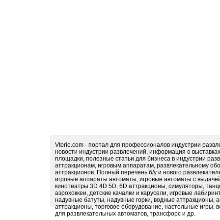
Vtorio.com - портал для профессионалов индустрии разв
новости индустрии развлечений, информация о выставка
площадки, полезные статьи для бизнеса в индустрии раз
аттракционам, игровым аппаратам, развлекательному обо
аттракционов. Полный перечень б/у и нового развлекател
игровые аппараты автоматы, игровые автоматы с выдачей
кинотеатры 3D 4D 5D, 6D аттракционы, симуляторы, тан
аэрохоккеи, детские качалки и карусели, игровые лабири
надувные батуты, надувные горки, водные аттракционы, 
аттракционы, торговое оборудование, настольные игры, в
для развлекательных автоматов, трансфорс и др.