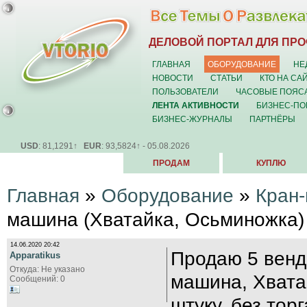
ДЕЛОВОЙ ПОРТАЛ ДЛЯ ПР
ГЛАВНАЯ
ОБОРУДОВАНИЕ
НЕ
НОВОСТИ
СТАТЬИ
КТО НА СА
ПОЛЬЗОВАТЕЛИ
ЧАСОВЫЕ ПОЯС
ЛЕНТА АКТИВНОСТИ
БИЗНЕС-ПО
БИЗНЕС-ЖУРНАЛЫ
ПАРТНЁРЫ
USD
: 81,1291↑
EUR
: 93,5824↑ - 05.08.2026
ПРОДАМ
КУПЛЮ
Главная
»
Оборудование
»
Кран
машина (Хватайка, Осьминожка)
14.06.2020 20:42
Продаю 5 венд
Apparatikus
Откуда: Не указано
машина, Хвата
Сообщений: 0
штуку, без торг