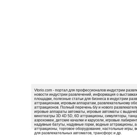
Vtorio.com - портал для профессионалов индустрии разв
новости индустрии развлечений, информация о выставка
площадки, полезные статьи для бизнеса в индустрии раз
аттракционам, игровым аппаратам, развлекательному обо
аттракционов. Полный перечень б/у и нового развлекател
игровые аппараты автоматы, игровые автоматы с выдачей
кинотеатры 3D 4D 5D, 6D аттракционы, симуляторы, тан
аэрохоккеи, детские качалки и карусели, игровые лабири
надувные батуты, надувные горки, водные аттракционы, 
аттракционы, торговое оборудование, настольные игры, в
для развлекательных автоматов, трансфорс и др.