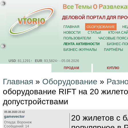
ДЕЛОВОЙ ПОРТАЛ ДЛЯ ПР
ГЛАВНАЯ
ОБОРУДОВАНИЕ
НЕ
НОВОСТИ
СТАТЬИ
КТО НА СА
ПОЛЬЗОВАТЕЛИ
ЧАСОВЫЕ ПОЯС
ЛЕНТА АКТИВНОСТИ
БИЗНЕС-ПО
БИЗНЕС-ЖУРНАЛЫ
ПАРТНЁРЫ
USD
: 81,1291↑
EUR
: 93,5824↑ - 05.08.2026
ПРОДАМ
КУПЛЮ
Главная
»
Оборудование
»
Разн
оборудование RIFT на 20 жилето
допустройствами
05.08.2020 23:42
20 жилетов с 
gamevector
Откуда: Воронеж
популярное в 
Сообщений: 14