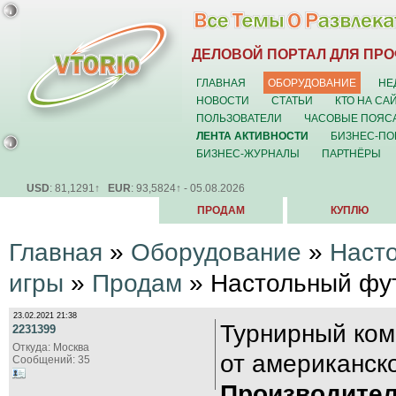
ДЕЛОВОЙ ПОРТАЛ ДЛЯ ПР
ГЛАВНАЯ
ОБОРУДОВАНИЕ
НЕ
НОВОСТИ
СТАТЬИ
КТО НА СА
ПОЛЬЗОВАТЕЛИ
ЧАСОВЫЕ ПОЯС
ЛЕНТА АКТИВНОСТИ
БИЗНЕС-ПО
БИЗНЕС-ЖУРНАЛЫ
ПАРТНЁРЫ
USD
: 81,1291↑
EUR
: 93,5824↑ - 05.08.2026
ПРОДАМ
КУПЛЮ
Главная
»
Оборудование
»
Наст
игры
»
Продам
» Настольный фу
23.02.2021 21:38
Турнирный ком
2231399
Откуда: Москва
от американск
Сообщений: 35
Производител