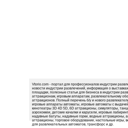
Vtorio.com - портал для профессионалов индустрии разв
новости индустрии развлечений, информация о выставка
площадки, полезные статьи для бизнеса в индустрии раз
аттракционам, игровым аппаратам, развлекательному обо
аттракционов. Полный перечень б/у и нового развлекател
игровые аппараты автоматы, игровые автоматы с выдачей
кинотеатры 3D 4D 5D, 6D аттракционы, симуляторы, тан
аэрохоккеи, детские качалки и карусели, игровые лабири
надувные батуты, надувные горки, водные аттракционы, 
аттракционы, торговое оборудование, настольные игры, в
для развлекательных автоматов, трансфорс и др.