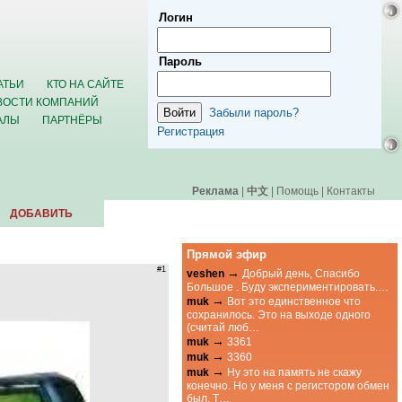
Логин
Пароль
АТЬИ
КТО НА САЙТЕ
ВОСТИ КОМПАНИЙ
Забыли пароль?
АЛЫ
ПАРТНЁРЫ
Регистрация
Реклама
|
中文
|
Помощь
|
Контакты
ДОБАВИТЬ
Прямой эфир
#1
→
veshen
Добрый день, Спасибо
Большое . Буду экспериментировать.…
→
muk
Вот это единственное что
сохранилось. Это на выходе одного
(считай люб…
→
muk
3361
→
muk
3360
→
muk
Ну это на память не скажу
конечно. Но у меня с регистором обмен
был. Т…