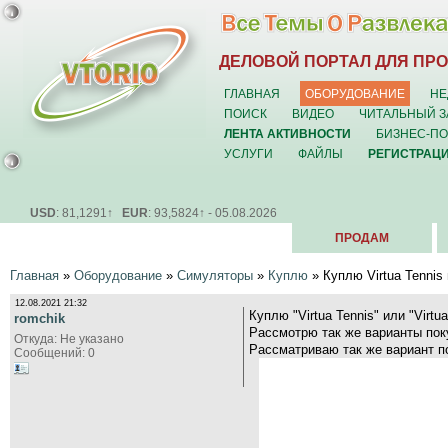
ДЕЛОВОЙ ПОРТАЛ ДЛЯ ПР
ГЛАВНАЯ
ОБОРУДОВАНИЕ
НЕ
ПОИСК
ВИДЕО
ЧИТАЛЬНЫЙ З
ЛЕНТА АКТИВНОСТИ
БИЗНЕС-П
УСЛУГИ
ФАЙЛЫ
РЕГИСТРАЦ
USD
: 81,1291↑
EUR
: 93,5824↑ - 05.08.2026
ПРОДАМ
Главная
»
Оборудование
»
Симуляторы
»
Куплю
» Куплю Virtua Tennis 
12.08.2021 21:32
Куплю "Virtua Tennis" или "Virtu
romchik
Рассмотрю так же варианты покуп
Откуда: Не указано
Рассматриваю так же вариант п
Сообщений: 0