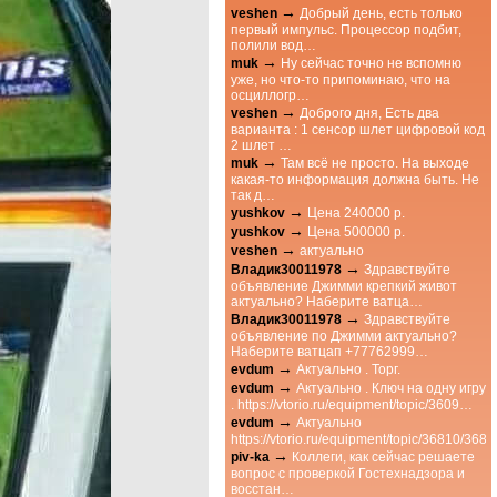
→
veshen
Добрый день, есть только
первый импульс. Процессор подбит,
полили вод…
→
muk
Ну сейчас точно не вспомню
уже, но что-то припоминаю, что на
осциллогр…
→
veshen
Доброго дня, Есть два
варианта : 1 сенсор шлет цифровой код
2 шлет …
→
muk
Там всё не просто. На выходе
какая-то информация должна быть. Не
так д…
→
yushkov
Цена 240000 р.
→
yushkov
Цена 500000 р.
→
veshen
актуально
→
Владик30011978
Здравствуйте
объявление Джимми крепкий живот
актуально? Наберите ватца…
→
Владик30011978
Здравствуйте
объявление по Джимми актуально?
Наберите ватцап +77762999…
→
evdum
Актуально . Торг.
→
evdum
Актуально . Ключ на одну игру
. https://vtorio.ru/equipment/topic/3609…
→
evdum
Актуально
https://vtorio.ru/equipment/topic/36810/3
→
piv-ka
Коллеги, как сейчас решаете
вопрос с проверкой Гостехнадзора и
восстан…