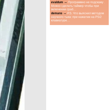
→
evaldum
Программно не подскажу .
Можно сделать таймер чтобы при
включении сраб…
→
demans
P.S. Что выяснил методом
научного тыка: при нажатии на PS/2
клавиатуре…