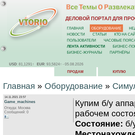
ДЕЛОВОЙ ПОРТАЛ ДЛЯ ПР
ГЛАВНАЯ
ОБОРУДОВАНИЕ
НЕ
НОВОСТИ
СТАТЬИ
КТО НА СА
ПОЛЬЗОВАТЕЛИ
ЧАСОВЫЕ ПОЯС
ЛЕНТА АКТИВНОСТИ
БИЗНЕС-ПО
БИЗНЕС-ЖУРНАЛЫ
ПАРТНЁРЫ
USD
: 81,1291↑
EUR
: 93,5824↑ - 05.08.2026
ПРОДАМ
КУПЛЮ
Главная
»
Оборудование
»
Симу
14.11.2021 23:57
Купим б/у апп
Game_machines
Откуда: Москва
рабочем состо
Сообщений: 0
Состояние:
б/
Местонахожде