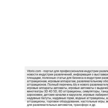
Vtorio.com - портал для профессионалов индустрии разв
новости индустрии развлечений, информация о выставка
площадки, полезные статьи для бизнеса в индустрии раз
аттракционам, игровым аппаратам, развлекательному обо
аттракционов. Полный перечень б/у и нового развлекател
игровые аппараты автоматы, игровые автоматы с выдачей
кинотеатры 3D 4D 5D, 6D аттракционы, симуляторы, тан
аэрохоккеи, детские качалки и карусели, игровые лабири
надувные батуты, надувные горки, водные аттракционы, 
аттракционы, торговое оборудование, настольные игры, в
для развлекательных автоматов, трансфорс и др.