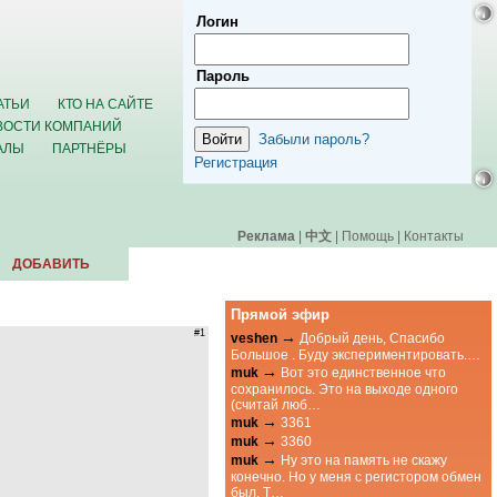
Логин
Пароль
АТЬИ
КТО НА САЙТЕ
ВОСТИ КОМПАНИЙ
Забыли пароль?
АЛЫ
ПАРТНЁРЫ
Регистрация
Реклама
|
中文
|
Помощь
|
Контакты
ДОБАВИТЬ
Прямой эфир
#1
→
veshen
Добрый день, Спасибо
Большое . Буду экспериментировать.…
→
muk
Вот это единственное что
сохранилось. Это на выходе одного
(считай люб…
→
muk
3361
→
muk
3360
→
muk
Ну это на память не скажу
конечно. Но у меня с регистором обмен
был. Т…