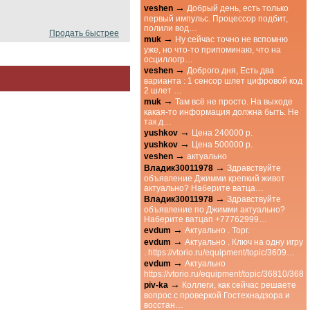
→
veshen
Добрый день, есть только
первый импульс. Процессор подбит,
полили вод…
Продать быстрее
→
muk
Ну сейчас точно не вспомню
уже, но что-то припоминаю, что на
осциллогр…
→
veshen
Доброго дня, Есть два
варианта : 1 сенсор шлет цифровой код
2 шлет …
→
muk
Там всё не просто. На выходе
какая-то информация должна быть. Не
так д…
→
yushkov
Цена 240000 р.
→
yushkov
Цена 500000 р.
→
veshen
актуально
→
Владик30011978
Здравствуйте
объявление Джимми крепкий живот
актуально? Наберите ватца…
→
Владик30011978
Здравствуйте
объявление по Джимми актуально?
Наберите ватцап +77762999…
→
evdum
Актуально . Торг.
→
evdum
Актуально . Ключ на одну игру
. https://vtorio.ru/equipment/topic/3609…
→
evdum
Актуально
https://vtorio.ru/equipment/topic/36810/3
→
piv-ka
Коллеги, как сейчас решаете
вопрос с проверкой Гостехнадзора и
восстан…