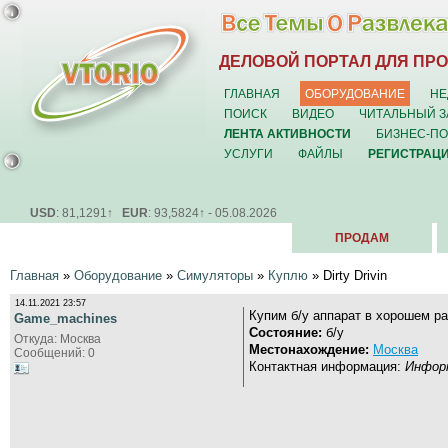
ДЕЛОВОЙ ПОРТАЛ ДЛЯ ПР
ГЛАВНАЯ
ОБОРУДОВАНИЕ
НЕ
ПОИСК
ВИДЕО
ЧИТАЛЬНЫЙ З
ЛЕНТА АКТИВНОСТИ
БИЗНЕС-П
УСЛУГИ
ФАЙЛЫ
РЕГИСТРАЦ
USD
: 81,1291↑
EUR
: 93,5824↑ - 05.08.2026
ПРОДАМ
Главная
»
Оборудование
»
Симуляторы
»
Куплю
» Dirty Drivin
14.11.2021 23:57
Купим б/у аппарат в хорошем р
Game_machines
Состояние:
б/у
Откуда: Москва
Местонахождение:
Москва
Сообщений: 0
Контактная информация:
Информ