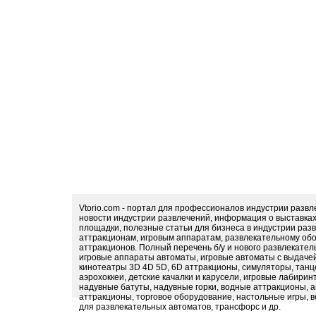
Vtorio.com - портал для профессионалов индустрии разв
новости индустрии развлечений, информация о выставка
площадки, полезные статьи для бизнеса в индустрии раз
аттракционам, игровым аппаратам, развлекательному обо
аттракционов. Полный перечень б/у и нового развлекател
игровые аппараты автоматы, игровые автоматы с выдачей
кинотеатры 3D 4D 5D, 6D аттракционы, симуляторы, тан
аэрохоккеи, детские качалки и карусели, игровые лабири
надувные батуты, надувные горки, водные аттракционы, 
аттракционы, торговое оборудование, настольные игры, в
для развлекательных автоматов, трансфорс и др.