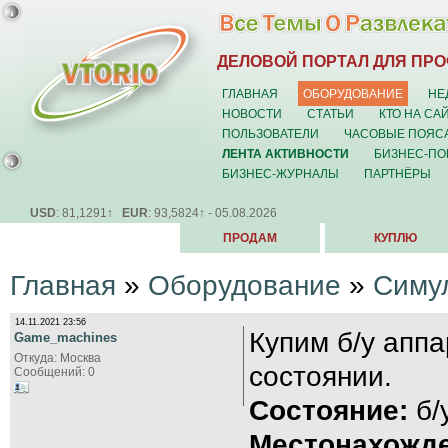
ДЕЛОВОЙ ПОРТАЛ ДЛЯ ПР
ГЛАВНАЯ
ОБОРУДОВАНИЕ
НЕ
НОВОСТИ
СТАТЬИ
КТО НА СА
ПОЛЬЗОВАТЕЛИ
ЧАСОВЫЕ ПОЯС
ЛЕНТА АКТИВНОСТИ
БИЗНЕС-ПО
БИЗНЕС-ЖУРНАЛЫ
ПАРТНЁРЫ
USD
: 81,1291↑
EUR
: 93,5824↑ - 05.08.2026
ПРОДАМ
КУПЛЮ
Главная
»
Оборудование
»
Симу
14.11.2021 23:56
Купим б/у апп
Game_machines
Откуда: Москва
состоянии.
Сообщений: 0
Состояние:
б/
Местонахожде