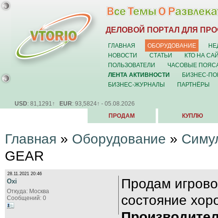
ДЕЛОВОЙ ПОРТАЛ ДЛЯ ПР
ГЛАВНАЯ
ОБОРУДОВАНИЕ
НЕ
НОВОСТИ
СТАТЬИ
КТО НА СА
ПОЛЬЗОВАТЕЛИ
ЧАСОВЫЕ ПОЯС
ЛЕНТА АКТИВНОСТИ
БИЗНЕС-ПО
БИЗНЕС-ЖУРНАЛЫ
ПАРТНЁРЫ
USD
: 81,1291↑
EUR
: 93,5824↑ - 05.08.2026
ПРОДАМ
КУПЛЮ
Главная
»
Оборудование
»
Симу
GEAR
28.11.2021 20:46
Продам игровой
Oxi
Откуда: Москва
состояние хор
Сообщений: 0
Производител