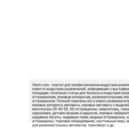
Vtorio.com - портал для профессионалов индустрии разв
новости индустрии развлечений, информация о выставка
площадки, полезные статьи для бизнеса в индустрии раз
аттракционам, игровым аппаратам, развлекательному обо
аттракционов. Полный перечень б/у и нового развлекател
игровые аппараты автоматы, игровые автоматы с выдачей
кинотеатры 3D 4D 5D, 6D аттракционы, симуляторы, тан
аэрохоккеи, детские качалки и карусели, игровые лабири
надувные батуты, надувные горки, водные аттракционы, 
аттракционы, торговое оборудование, настольные игры, в
для развлекательных автоматов, трансфорс и др.