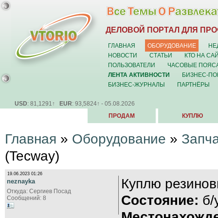
ДЕЛОВОЙ ПОРТАЛ ДЛЯ ПР
ГЛАВНАЯ
ОБОРУДОВАНИЕ
НЕ
НОВОСТИ
СТАТЬИ
КТО НА СА
ПОЛЬЗОВАТЕЛИ
ЧАСОВЫЕ ПОЯС
ЛЕНТА АКТИВНОСТИ
БИЗНЕС-ПО
БИЗНЕС-ЖУРНАЛЫ
ПАРТНЁРЫ
USD
: 81,1291↑
EUR
: 93,5824↑ - 05.08.2026
ПРОДАМ
КУПЛЮ
Главная
»
Оборудование
»
Запч
(Tecway)
19.06.2023 01:26
Куплю резинов
neznayka
Откуда: Сергиев Посад
Состояние:
б/
Сообщений: 8
Местонахожде