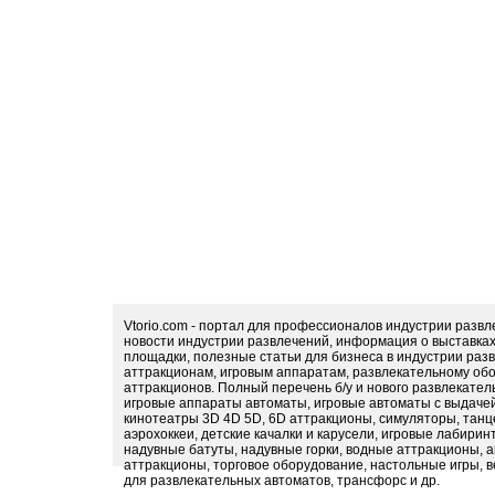
Vtorio.com - портал для профессионалов индустрии разв
новости индустрии развлечений, информация о выставка
площадки, полезные статьи для бизнеса в индустрии раз
аттракционам, игровым аппаратам, развлекательному обо
аттракционов. Полный перечень б/у и нового развлекател
игровые аппараты автоматы, игровые автоматы с выдачей
кинотеатры 3D 4D 5D, 6D аттракционы, симуляторы, тан
аэрохоккеи, детские качалки и карусели, игровые лабири
надувные батуты, надувные горки, водные аттракционы, 
аттракционы, торговое оборудование, настольные игры, в
для развлекательных автоматов, трансфорс и др.