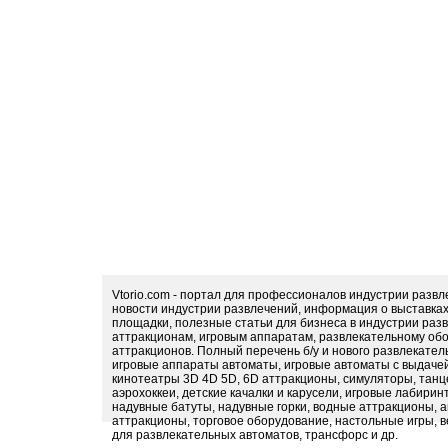
Vtorio.com - портал для профессионалов индустрии разв
новости индустрии развлечений, информация о выставка
площадки, полезные статьи для бизнеса в индустрии раз
аттракционам, игровым аппаратам, развлекательному обо
аттракционов. Полный перечень б/у и нового развлекател
игровые аппараты автоматы, игровые автоматы с выдачей
кинотеатры 3D 4D 5D, 6D аттракционы, симуляторы, тан
аэрохоккеи, детские качалки и карусели, игровые лабири
надувные батуты, надувные горки, водные аттракционы, 
аттракционы, торговое оборудование, настольные игры, в
для развлекательных автоматов, трансфорс и др.