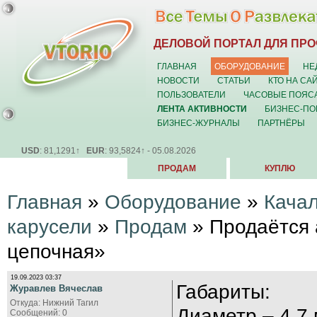
ДЕЛОВОЙ ПОРТАЛ ДЛЯ ПР
ГЛАВНАЯ
ОБОРУДОВАНИЕ
НЕ
НОВОСТИ
СТАТЬИ
КТО НА СА
ПОЛЬЗОВАТЕЛИ
ЧАСОВЫЕ ПОЯС
ЛЕНТА АКТИВНОСТИ
БИЗНЕС-ПО
БИЗНЕС-ЖУРНАЛЫ
ПАРТНЁРЫ
USD
: 81,1291↑
EUR
: 93,5824↑ - 05.08.2026
ПРОДАМ
КУПЛЮ
Главная
»
Оборудование
»
Качал
карусели
»
Продам
» Продаётся 
цепочная»
19.09.2023 03:37
Габариты:
Журавлев Вячеслав
Откуда: Нижний Тагил
Диаметр – 4.7 
Сообщений: 0