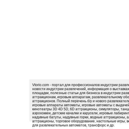
Vtorio.com - портал для профессионалов индустрии разв
новости индустрии развлечений, информация о выставка
площадки, полезные статьи для бизнеса в индустрии раз
аттракционам, игровым аппаратам, развлекательному обо
аттракционов. Полный перечень б/у и нового развлекател
игровые аппараты автоматы, игровые автоматы с выдачей
кинотеатры 3D 4D 5D, 6D аттракционы, симуляторы, тан
аэрохоккеи, детские качалки и карусели, игровые лабири
надувные батуты, надувные горки, водные аттракционы, 
аттракционы, торговое оборудование, настольные игры, в
для развлекательных автоматов, трансфорс и др.