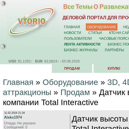
ДЕЛОВОЙ ПОРТАЛ ДЛЯ ПР
ГЛАВНАЯ
ОБОРУДОВАНИЕ
НЕ
НОВОСТИ
СТАТЬИ
КТО НА СА
ПОЛЬЗОВАТЕЛИ
ЧАСОВЫЕ ПОЯС
ЛЕНТА АКТИВНОСТИ
БИЗНЕС-ПО
БИЗНЕС-ЖУРНАЛЫ
ПАРТНЁРЫ
USD
: 81,1291↑
EUR
: 93,5824↑ - 05.08.2026
ПРОДАМ
КУПЛЮ
Главная
»
Оборудование
»
3D, 4
аттракционы
»
Продам
» Датчик 
компании Total Interactive
11.02.2024 21:34
Датчик высоты
Aleks1974
Откуда: Не указано
Total Interacti
Сообщений: 0