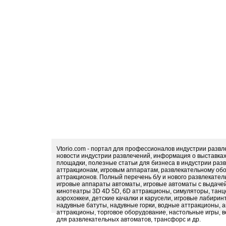
Vtorio.com - портал для профессионалов индустрии разв
новости индустрии развлечений, информация о выставка
площадки, полезные статьи для бизнеса в индустрии раз
аттракционам, игровым аппаратам, развлекательному обо
аттракционов. Полный перечень б/у и нового развлекател
игровые аппараты автоматы, игровые автоматы с выдачей
кинотеатры 3D 4D 5D, 6D аттракционы, симуляторы, тан
аэрохоккеи, детские качалки и карусели, игровые лабири
надувные батуты, надувные горки, водные аттракционы, 
аттракционы, торговое оборудование, настольные игры, в
для развлекательных автоматов, трансфорс и др.