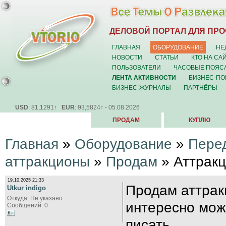
ДЕЛОВОЙ ПОРТАЛ ДЛЯ ПР
ГЛАВНАЯ
ОБОРУДОВАНИЕ
НЕ
НОВОСТИ
СТАТЬИ
КТО НА СА
ПОЛЬЗОВАТЕЛИ
ЧАСОВЫЕ ПОЯС
ЛЕНТА АКТИВНОСТИ
БИЗНЕС-ПО
БИЗНЕС-ЖУРНАЛЫ
ПАРТНЁРЫ
USD
: 81,1291↑
EUR
: 93,5824↑ - 05.08.2026
ПРОДАМ
КУПЛЮ
Главная
»
Оборудование
»
Пере
аттракционы
»
Продам
» Аттрак
19.10.2025 21:33
Продам аттрак
Utkur indigo
Откуда: Не указано
интересно мож
Сообщений: 0
писать