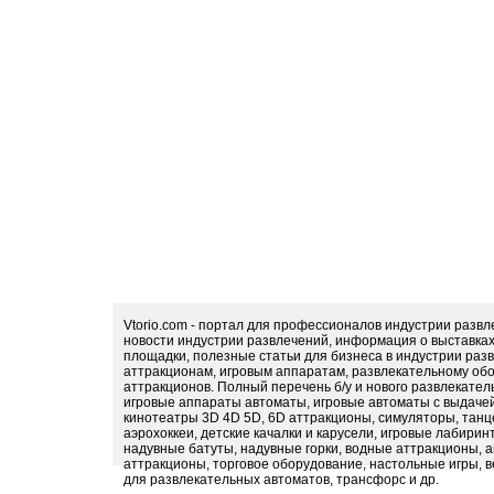
Vtorio.com - портал для профессионалов индустрии разв
новости индустрии развлечений, информация о выставка
площадки, полезные статьи для бизнеса в индустрии раз
аттракционам, игровым аппаратам, развлекательному обо
аттракционов. Полный перечень б/у и нового развлекател
игровые аппараты автоматы, игровые автоматы с выдачей
кинотеатры 3D 4D 5D, 6D аттракционы, симуляторы, тан
аэрохоккеи, детские качалки и карусели, игровые лабири
надувные батуты, надувные горки, водные аттракционы, 
аттракционы, торговое оборудование, настольные игры, в
для развлекательных автоматов, трансфорс и др.