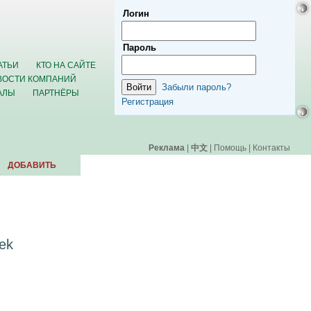
Логин
Пароль
АТЬИ
КТО НА САЙТЕ
ВОСТИ КОМПАНИЙ
Забыли пароль?
АЛЫ
ПАРТНЁРЫ
Регистрация
Реклама
|
中文
|
Помощь
|
Контакты
ДОБАВИТЬ
ek