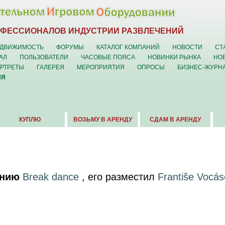
ОФЕССИОНАЛОВ ИНДУСТРИИ РАЗВЛЕЧЕНИЙ
ДВИЖИМОСТЬ
ФОРУМЫ
КАТАЛОГ КОМПАНИЙ
НОВОСТИ
СТ
АЛ
ПОЛЬЗОВАТЕЛИ
ЧАСОВЫЕ ПОЯСА
НОВИНКИ РЫНКА
НО
ОРТРЕТЫ
ГАЛЕРЕЯ
МЕРОПРИЯТИЯ
ОПРОСЫ
БИЗНЕС-ЖУРН
ИЯ
КУПЛЮ
ВОЗЬМУ В АРЕНДУ
СДАМ В АРЕНДУ
ению
Break dance
, его разместил
Františe Vocás