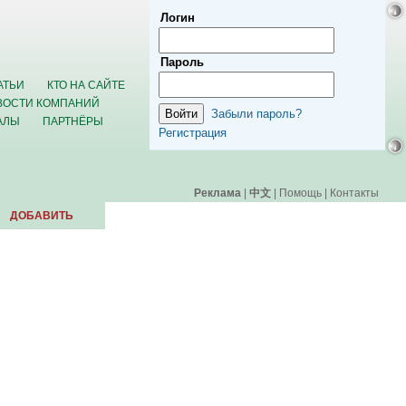
Логин
Пароль
АТЬИ
КТО НА САЙТЕ
ВОСТИ КОМПАНИЙ
Забыли пароль?
АЛЫ
ПАРТНЁРЫ
Регистрация
Реклама
|
中文
|
Помощь
|
Контакты
ДОБАВИТЬ