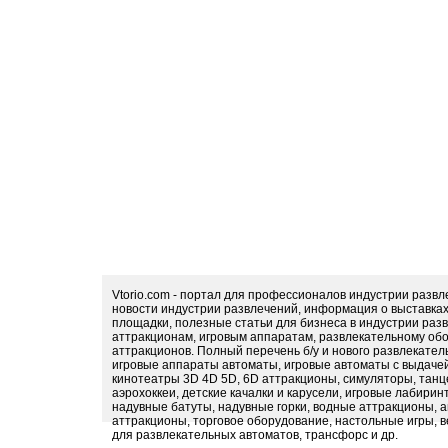
Vtorio.com - портал для профессионалов индустрии разв
новости индустрии развлечений, информация о выставка
площадки, полезные статьи для бизнеса в индустрии раз
аттракционам, игровым аппаратам, развлекательному обо
аттракционов. Полный перечень б/у и нового развлекател
игровые аппараты автоматы, игровые автоматы с выдачей
кинотеатры 3D 4D 5D, 6D аттракционы, симуляторы, тан
аэрохоккеи, детские качалки и карусели, игровые лабири
надувные батуты, надувные горки, водные аттракционы, 
аттракционы, торговое оборудование, настольные игры, в
для развлекательных автоматов, трансфорс и др.