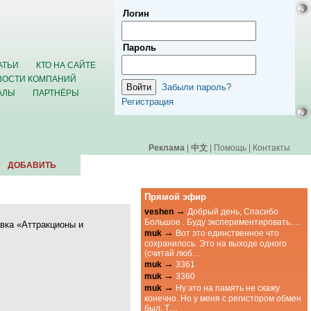
Логин
Пароль
АТЬИ
КТО НА САЙТЕ
ВОСТИ КОМПАНИЙ
Забыли пароль?
АЛЫ
ПАРТНЁРЫ
Регистрация
Реклама
|
中文
|
Помощь
|
Контакты
ДОБАВИТЬ
Прямой эфир
→
veshen
Добрый день, Спасибо
Большое . Буду экспериментировать.…
вка «Аттракционы и
→
muk
Вот это единственное что
сохранилось. Это на выходе одного
(считай люб…
→
muk
3361
→
muk
3360
→
muk
Ну это на память не скажу
конечно. Но у меня с регистором обмен
был. Т…