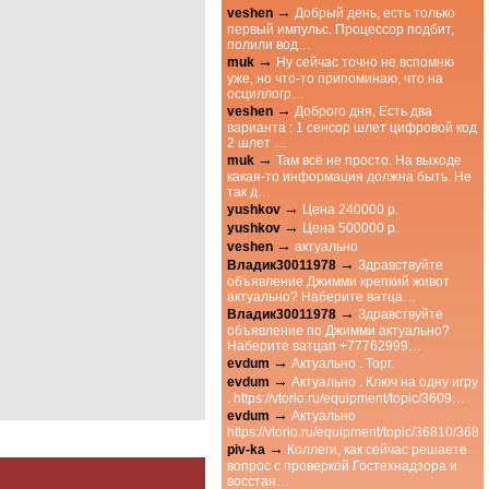
→
veshen
Добрый день, есть только
первый импульс. Процессор подбит,
полили вод…
→
muk
Ну сейчас точно не вспомню
уже, но что-то припоминаю, что на
осциллогр…
→
veshen
Доброго дня, Есть два
варианта : 1 сенсор шлет цифровой код
2 шлет …
→
muk
Там всё не просто. На выходе
какая-то информация должна быть. Не
так д…
→
yushkov
Цена 240000 р.
→
yushkov
Цена 500000 р.
→
veshen
актуально
→
Владик30011978
Здравствуйте
объявление Джимми крепкий живот
актуально? Наберите ватца…
→
Владик30011978
Здравствуйте
объявление по Джимми актуально?
Наберите ватцап +77762999…
→
evdum
Актуально . Торг.
→
evdum
Актуально . Ключ на одну игру
. https://vtorio.ru/equipment/topic/3609…
→
evdum
Актуально
https://vtorio.ru/equipment/topic/36810/3
→
piv-ka
Коллеги, как сейчас решаете
вопрос с проверкой Гостехнадзора и
восстан…