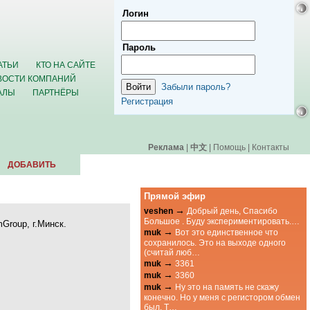
Логин
Пароль
АТЬИ
КТО НА САЙТЕ
ВОСТИ КОМПАНИЙ
Забыли пароль?
АЛЫ
ПАРТНЁРЫ
Регистрация
Реклама
|
中文
|
Помощь
|
Контакты
ДОБАВИТЬ
Прямой эфир
→
veshen
Добрый день, Спасибо
Большое . Буду экспериментировать.…
roup, г.Минск.
→
muk
Вот это единственное что
сохранилось. Это на выходе одного
(считай люб…
→
muk
3361
→
muk
3360
→
muk
Ну это на память не скажу
конечно. Но у меня с регистором обмен
был. Т…