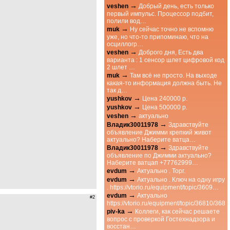
→
veshen
Добрый день, есть только
первый импульс. Процессор подбит,
полили вод…
→
muk
Ну сейчас точно не вспомню
уже, но что-то припоминаю, что на
осциллогр…
→
veshen
Доброго дня, Есть два
варианта : 1 сенсор шлет цифровой код
2 шлет …
→
muk
Там всё не просто. На выходе
какая-то информация должна быть. Не
так д…
→
yushkov
Цена 240000 р.
→
yushkov
Цена 500000 р.
→
veshen
актуально
→
Владик30011978
Здравствуйте
объявление Джимми крепкий живот
актуально? Наберите ватца…
→
Владик30011978
Здравствуйте
объявление по Джимми актуально?
Наберите ватцап +77762999…
→
evdum
Актуально . Торг.
→
evdum
Актуально . Ключ на одну игру
. https://vtorio.ru/equipment/topic/3609…
→
evdum
Актуально
#2
https://vtorio.ru/equipment/topic/36810/3
→
piv-ka
Коллеги, как сейчас решаете
вопрос с проверкой Гостехнадзора и
восстан…