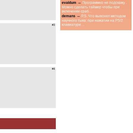
→
evaldum
Программно не подскажу .
Можно сделать таймер чтобы при
включении сраб…
→
demans
P.S. Что выяснил методом
научного тыка: при нажатии на PS/2
клавиатуре…
#3
#4