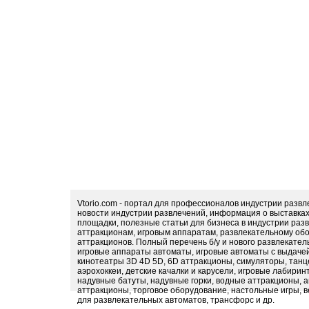
Vtorio.com - портал для профессионалов индустрии разв
новости индустрии развлечений, информация о выставка
площадки, полезные статьи для бизнеса в индустрии раз
аттракционам, игровым аппаратам, развлекательному обо
аттракционов. Полный перечень б/у и нового развлекател
игровые аппараты автоматы, игровые автоматы с выдачей
кинотеатры 3D 4D 5D, 6D аттракционы, симуляторы, тан
аэрохоккеи, детские качалки и карусели, игровые лабири
надувные батуты, надувные горки, водные аттракционы, 
аттракционы, торговое оборудование, настольные игры, в
для развлекательных автоматов, трансфорс и др.