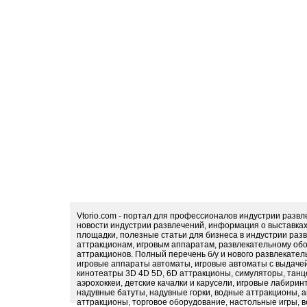
Vtorio.com - портал для профессионалов индустрии разв
новости индустрии развлечений, информация о выставка
площадки, полезные статьи для бизнеса в индустрии раз
аттракционам, игровым аппаратам, развлекательному обо
аттракционов. Полный перечень б/у и нового развлекател
игровые аппараты автоматы, игровые автоматы с выдачей
кинотеатры 3D 4D 5D, 6D аттракционы, симуляторы, тан
аэрохоккеи, детские качалки и карусели, игровые лабири
надувные батуты, надувные горки, водные аттракционы, 
аттракционы, торговое оборудование, настольные игры, в