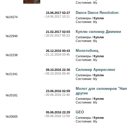
Состояние: б/у
Dance Dance Revolution
15.06.2017 02:27
↑
14.06.2017 10:11
№24274
Силомеры /
Куплю
Состояние: б/у
Куплю силомер Джимми
21.02.2017 02:03
↑
20.02.2017 05:23
№22946
Силомеры /
Куплю
Состояние: б/у
Молотобоец
26.12.2016 00:43
↑
21.12.2016 03:45
№22238
Силомеры /
Куплю
Состояние: б/у
Силомер Армреслинг
09.10.2016 22:30
↑
09.10.2016 06:40
№21341
Силомеры /
Куплю
Состояние: б/у
Молот для силомеров "Ham
23.06.2016 02:59
другие
↑
20.06.2016 21:40
№20181
Силомеры /
Куплю
Состояние: б/у
GEO
05.06.2016 22:29
↑
05.06.2016 12:59
№20005
Силомеры /
Куплю
Состояние: б/у