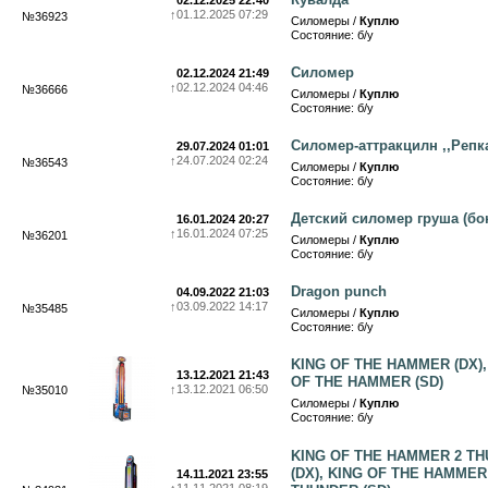
02.12.2025 22:40
↑
01.12.2025 07:29
№36923
Силомеры /
Куплю
Состояние: б/у
Силомер
02.12.2024 21:49
↑
02.12.2024 04:46
№36666
Силомеры /
Куплю
Состояние: б/у
Силомер-аттракцилн ,,Репка
29.07.2024 01:01
↑
24.07.2024 02:24
№36543
Силомеры /
Куплю
Состояние: б/у
Детский силомер груша (бо
16.01.2024 20:27
↑
16.01.2024 07:25
№36201
Силомеры /
Куплю
Состояние: б/у
Dragon punch
04.09.2022 21:03
↑
03.09.2022 14:17
№35485
Силомеры /
Куплю
Состояние: б/у
KING OF THE HAMMER (DX),
13.12.2021 21:43
OF THE HAMMER (SD)
↑
13.12.2021 06:50
№35010
Силомеры /
Куплю
Состояние: б/у
KING OF THE HAMMER 2 T
(DX), KING OF THE HAMMER
14.11.2021 23:55