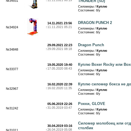
↑
11.11.2021 08:19
THUNDER (SD)
№34931
Силомеры /
Куплю
Состояние: б/у
DRAGON PUNCH 2
14.11.2021 23:56
↑
11.11.2021 05:21
№34924
Силомеры /
Куплю
Состояние: б/у
Dragon Punch
29.09.2021 22:23
↑
29.09.2021 08:18
№34848
Силомеры /
Куплю
Состояние: б/у
Куплю Boxer Rocky или Bo
19.05.2020 19:40
↑
17.05.2020 08:43
№33377
Силомеры /
Куплю
Состояние: б/у
Куплю силомер бокса не д
16.02.2020 22:39
↑
16.02.2020 11:35
№32967
Силомеры /
Куплю
Состояние: б/у
Рокки, GLOVE
05.06.2019 22:26
↑
31.05.2019 03:47
№31242
Силомеры /
Куплю
Состояние: б/у
Силомер молобоец или от
30.04.2019 03:16
столбик
↑
26.04.2019 05:08
№31011