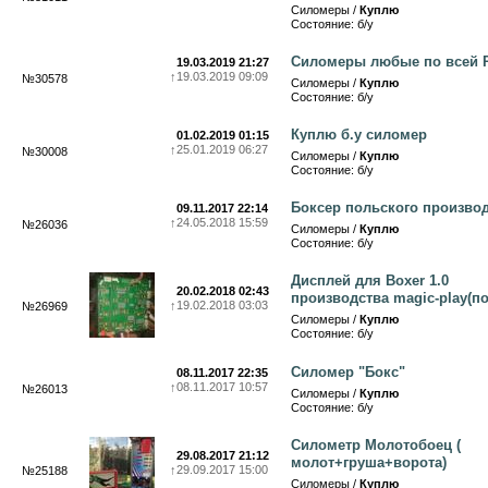
Силомеры /
Куплю
Состояние: б/у
Силомеры любые по всей 
19.03.2019 21:27
↑
19.03.2019 09:09
№30578
Силомеры /
Куплю
Состояние: б/у
Куплю б.у силомер
01.02.2019 01:15
↑
25.01.2019 06:27
№30008
Силомеры /
Куплю
Состояние: б/у
Боксер польского произво
09.11.2017 22:14
↑
24.05.2018 15:59
№26036
Силомеры /
Куплю
Состояние: б/у
Дисплей для Boxer 1.0
20.02.2018 02:43
производства magic-play(п
↑
19.02.2018 03:03
№26969
Силомеры /
Куплю
Состояние: б/у
Силомер "Бокс"
08.11.2017 22:35
↑
08.11.2017 10:57
№26013
Силомеры /
Куплю
Состояние: б/у
Силометр Молотобоец (
29.08.2017 21:12
молот+груша+ворота)
↑
29.09.2017 15:00
№25188
Силомеры /
Куплю