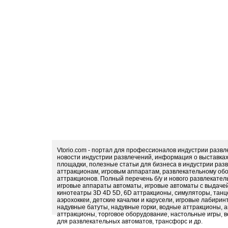
Vtorio.com - портал для профессионалов индустрии разв
новости индустрии развлечений, информация о выставка
площадки, полезные статьи для бизнеса в индустрии раз
аттракционам, игровым аппаратам, развлекательному обо
аттракционов. Полный перечень б/у и нового развлекател
игровые аппараты автоматы, игровые автоматы с выдачей
кинотеатры 3D 4D 5D, 6D аттракционы, симуляторы, тан
аэрохоккеи, детские качалки и карусели, игровые лабири
надувные батуты, надувные горки, водные аттракционы, 
аттракционы, торговое оборудование, настольные игры, в
для развлекательных автоматов, трансфорс и др.