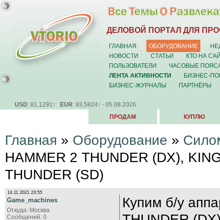
ДЕЛОВОЙ ПОРТАЛ ДЛЯ ПР
ГЛАВНАЯ
ОБОРУДОВАНИЕ
НЕ
НОВОСТИ
СТАТЬИ
КТО НА СА
ПОЛЬЗОВАТЕЛИ
ЧАСОВЫЕ ПОЯС
ЛЕНТА АКТИВНОСТИ
БИЗНЕС-ПО
БИЗНЕС-ЖУРНАЛЫ
ПАРТНЁРЫ
USD
: 81,1291↑
EUR
: 93,5824↑ - 05.08.2026
ПРОДАМ
КУПЛЮ
Главная
»
Оборудование
»
Сило
HAMMER 2 THUNDER (DX), KIN
THUNDER (SD)
14.11.2021 23:55
Купим б/у ап
Game_machines
Откуда: Москва
THUNDER (DX)
Сообщений: 0