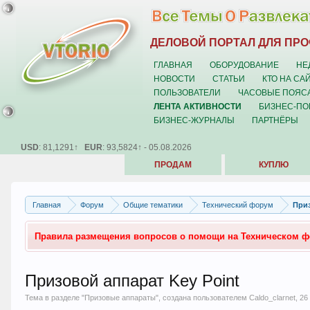
ДЕЛОВОЙ ПОРТАЛ ДЛЯ ПР
ГЛАВНАЯ
ОБОРУДОВАНИЕ
НЕ
НОВОСТИ
СТАТЬИ
КТО НА СА
ПОЛЬЗОВАТЕЛИ
ЧАСОВЫЕ ПОЯС
ЛЕНТА АКТИВНОСТИ
БИЗНЕС-ПО
БИЗНЕС-ЖУРНАЛЫ
ПАРТНЁРЫ
USD
: 81,1291↑
EUR
: 93,5824↑ - 05.08.2026
ПРОДАМ
КУПЛЮ
Главная
Форум
Общие тематики
Технический форум
При
Правила размещения вопросов о помощи на Техническом 
Призовой аппарат Key Point
Тема в разделе "
Призовые аппараты
", создана пользователем
Caldo_clarnet
,
26